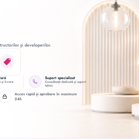
ructorilor și developerilor.
tară
Suport specializat
 și livrare
Consultanță dedicată și suport
tehnic
Acces rapid și aprobare în maximum
24h