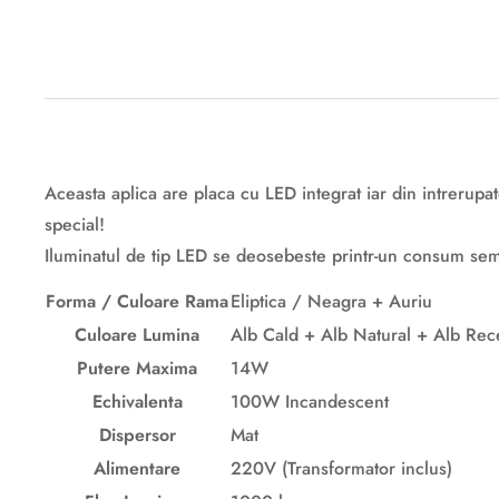
Descriere originală: copiat din eiluminat.ro
Aceasta aplica are placa cu LED integrat iar din intrerupat
special!
Iluminatul de tip LED se deosebeste printr-un consum semni
Forma / Culoare Rama
Eliptica / Neagra + Auriu
Culoare Lumina
Alb Cald + Alb Natural + Alb Rec
Putere Maxima
14W
Echivalenta
100W Incandescent
Dispersor
Mat
Alimentare
220V (Transformator inclus)