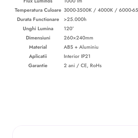
Flux Luminos
1000 lm
Temperatura Culoare
3000-3500K / 4000K / 6000-6
Durata Functionare
>25.000h
Unghi Lumina
120°
Dimensiuni
260×240mm
Material
ABS + Aluminiu
Aplicatii
Interior IP21
Garantie
2 ani
/ CE, RoHs
Descriere originală: copiat din eiluminat.ro