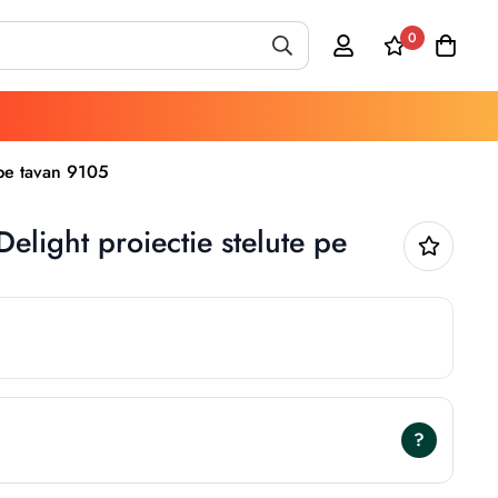
0
 pe tavan 9105
light proiectie stelute pe
?