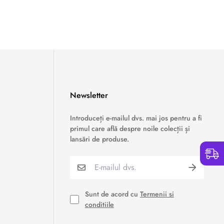
Newsletter
›
Service si garantii
Introduceți e-mailul dvs. mai jos pentru a fi
primul care află despre noile colecții și
›
Formular retur
lansări de produse.
›
Semnaleaza o problema
›
Verificare status comandă
Sunt de acord cu
Termenii si
conditiile
›
Cerere oferta personalizata