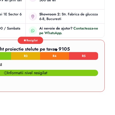
9 lei prin fan
500 de lei
iei 1E Sector 6
Showroom 2:
Str. Fabrica de glucoza
6-8, Bucuresti
00 / Sambata
Ai nevoie de ajutor?
Contacteaza-ne
pe WhatsApp.
Resigilat
t proiectie stelute pe tavan 9105
R3
R4
R5
il
Informatii nivel resigilat