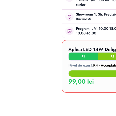
comenzi sub 500 lei 19.9
curier!
Showroom 1:
Str. Preciz
Bucuresti
Program:
L-V: 10.00-18.
10.00-16.00
Aplica LED 14W Deligh
R1
R2
Nivel de uzură:
R4 - Acceptab
99,00 lei