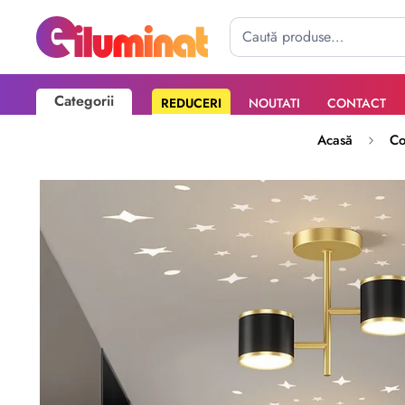
Categorii
REDUCERI
NOUTATI
CONTACT
Poate mai târziu
Activează notificările
Acasă
Co