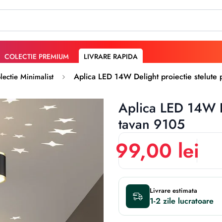
COLECTIE PREMIUM
LIVRARE RAPIDA
Aplica LED 14W Delight proiectie stelute
lectie Minimalist
Aplica LED 14W De
tavan 9105
99,00 lei
Livrare estimata
1-2 zile