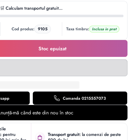
🛒 Calculam transportul gratuit...
Cod produs:
9105
Taxa timbru:
Inclusa in pret
Stoc epuizat
tsapp
Comanda 0215557073
nunță-mă când este din nou în stoc
zile
ic pentru
Transport gratuit:
la comenzi de peste