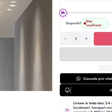
Stoc
Disponibil:
insuficient
Comanda prin
wha
A
Livrare in toata tara:
2-4 
lucratoare!, transport un