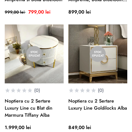
si Blocare cu Cod
799,00 lei
899,00 lei
999,00 lei
STOC
STOC
EPUIZAT
EPUIZAT
(0)
(0)
Noptiera cu 2 Sertare
Noptiera cu 2 Sertare
Luxury Line cu Blat din
Luxury Line Goldilocks Alba
Marmura Tiffany Alba
1.999,00 lei
849,00 lei