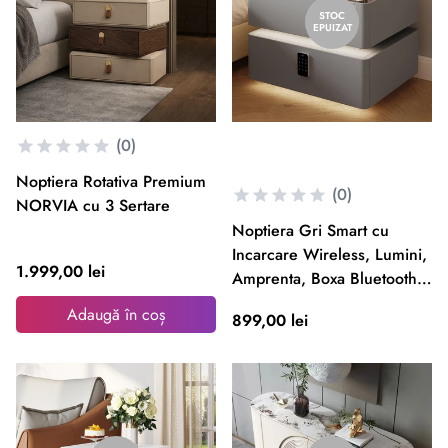
STOC
EPUIZAT
(0)
Noptiera Rotativa Premium
(0)
NORVIA cu 3 Sertare
Noptiera Gri Smart cu
Incarcare Wireless, Lumini,
1.999,00 lei
Amprenta, Boxa Bluetooth
si Blocare cu Cod
Adaugă în coș
899,00 lei