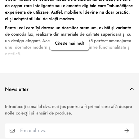
de organizare inteligente sau elemente digitale care îmbunătățesc
experiența de utilizare. Astfel, mobilierul devine nu doar practic,
ci și adaptat stilului de viață modern.
Pentru cei care își doresc un dormitor premium, există și variante
de comoda lux, realizate din materiale de calitate superioară și cu
un design elegant. Aceste piese completează perfect amenajarea
Citeste mai mult
unui dormitor modern și oferă un echilibru între funcționalitate și
estetică.
Newsletter
›
Service si garantii
Introduceți e-mailul dvs. mai jos pentru a fi primul care află despre
noile colecții și lansări de produse.
›
Formular retur
›
Semnaleaza o problema