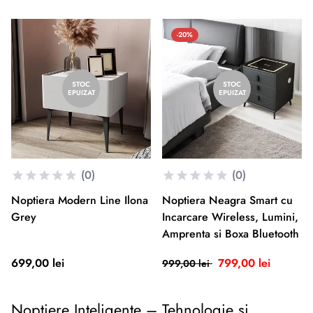
-20%
STOC
STOC
EPUIZAT
EPUIZAT
(0)
(0)
Noptiera Modern Line Ilona
Noptiera Neagra Smart cu
Grey
Incarcare Wireless, Lumini,
Amprenta si Boxa Bluetooth
699,00 lei
799,00 lei
999,00 lei
Noptiere Inteligente – Tehnologie și