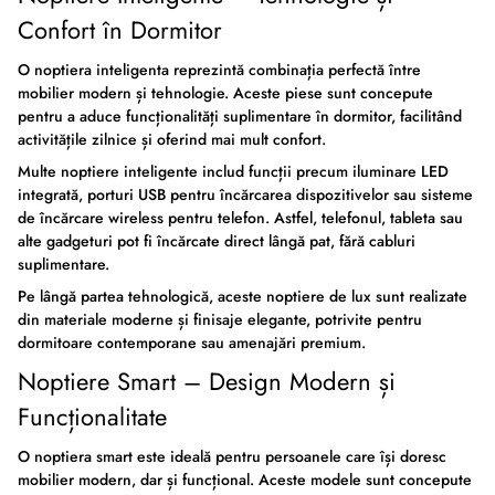
Confort în Dormitor
O
noptiera inteligenta
reprezintă combinația perfectă între
mobilier modern și tehnologie. Aceste piese sunt concepute
pentru a aduce funcționalități suplimentare în dormitor, facilitând
activitățile zilnice și oferind mai mult confort.
Multe
noptiere inteligente
includ funcții precum iluminare LED
integrată, porturi USB pentru încărcarea dispozitivelor sau sisteme
de încărcare wireless pentru telefon. Astfel, telefonul, tableta sau
alte gadgeturi pot fi încărcate direct lângă pat, fără cabluri
suplimentare.
Pe lângă partea tehnologică, aceste
noptiere de lux
sunt realizate
din materiale moderne și finisaje elegante, potrivite pentru
dormitoare contemporane sau amenajări premium.
Noptiere Smart – Design Modern și
Funcționalitate
O
noptiera smart
este ideală pentru persoanele care își doresc
mobilier modern, dar și funcțional. Aceste modele sunt concepute