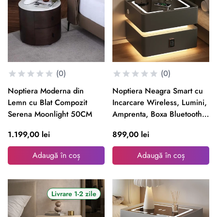
(0)
(0)
Noptiera Moderna din
Noptiera Neagra Smart cu
Lemn cu Blat Compozit
Incarcare Wireless, Lumini,
Serena Moonlight 50CM
Amprenta, Boxa Bluetooth
si Blocare cu Cod
1.199,00 lei
899,00 lei
Adaugă în coș
Adaugă în coș
Livrare 1-2 zile