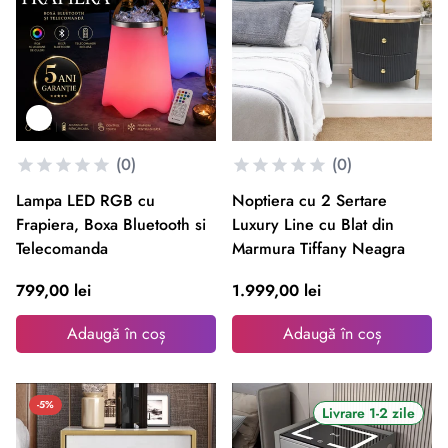
(0)
(0)
Lampa LED RGB cu
Noptiera cu 2 Sertare
Frapiera, Boxa Bluetooth si
Luxury Line cu Blat din
Telecomanda
Marmura Tiffany Neagra
799,00 lei
1.999,00 lei
Adaugă în coș
Adaugă în coș
-5%
Livrare 1-2 zile