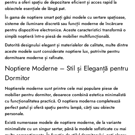
pentru a oferi spațiu de depozitare eficient și acces rapid la
obiectele esențiale de lângă pat.
În gama de
noptiere smart
poți găsi modele cu sertare spațioase,
sisteme de iluminare discretă sau funcții moderne de încărcare
pentru dispozitive electronice. Aceste caracteristici transformă o
simplă noptieră într-o piesă de mobilier multifuncțională.
Datorită designului elegant și materialelor de calitate, multe dintre
aceste modele sunt considerate
noptiere lux
, potrivite pentru
dormitoare moderne și rafinate.
Noptiere Moderne – Stil și Eleganță pentru
Dormitor
Noptierele moderne
sunt printre cele mai populare piese de
mobilier pentru dormitor, deoarece combină estetica minimalistă
cu funcționalitatea practică. O
noptiera moderna
completează
perfect patul și oferă spațiu pentru lampă, cărți sau obiecte
personale.
Există numeroase
modele de noptiere moderne
, de la variante
minimaliste cu un singur sertar, până la modele sofisticate cu mai