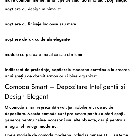
multe compartimente. În funcție de stilul dormitorului, poți alege:
noptiere cu design minimalist
noptiere cu finisaje lucioase sau mate
noptiere de lux
cu detalii elegante
modele cu picioare metalice sau din lemn
Indiferent de preferințe,
noptierele moderne
contribuie la crearea
unui spațiu de dormit armonios și bine organizat.
Comoda Smart – Depozitare Inteligentă și
Design Elegant
O
comoda smart
reprezintă evoluția mobilierului clasic de
depozitare. Aceste comode sunt proiectate pentru a oferi spațiu
generos pentru haine, accesorii sau alte obiecte, dar și pentru a
integra tehnologii moderne.
Unele modele de
comoda moderna
includ iluminare LED, sisteme