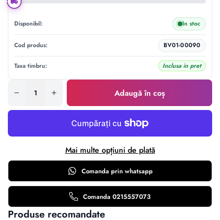
Disponibil:
In stoc
Cod produs:
BV01-00090
Taxa timbru:
Inclusa in pret
Adaugă în coș
Mai multe opțiuni de plată
Comanda prin
whatsapp
Comanda 0215557073
Produse recomandate