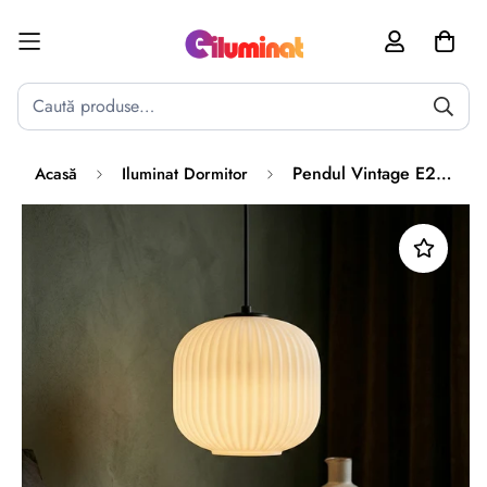
Poate mai târziu
Activează notificările
Pendul Vintage E27 INFESTO GLASS
Acasă
Iluminat Dormitor