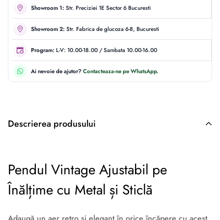
Showroom 1:
Str. Preciziei 1E Sector 6 Bucuresti
Showroom 2:
Str. Fabrica de glucoza 6-8, Bucuresti
Program:
L-V: 10.00-18.00 / Sambata 10.00-16.00
Ai nevoie de ajutor?
Contacteaza-ne pe WhatsApp.
Descrierea produsului
Descriere originală: copiat din eiluminat.ro
Pendul Vintage Ajustabil pe
Înălțime cu Metal și Sticlă
Adaugă un aer retro și elegant în orice încăpere cu acest