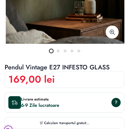
Pendul Vintage E27 INFESTO GLASS
169,00 lei
Livrare estimata
?
6-9 Zile
🛒 Calculam transportul gratuit...