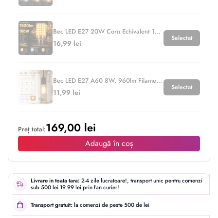
Bec LED E27 20W Corn Echivalent 180W
Selectat
16,99 lei
Bec LED E27 A60 8W, 960lm Filament Transparent
Selectat
11,99 lei
169,00 lei
Preț total:
Adaugă în coș
Livrare in toata tara:
2-4 zile lucratoare!, transport unic pentru comenzi
sub 500 lei 19.99 lei prin fan curier!
Transport gratuit:
la comenzi de peste 500 de lei