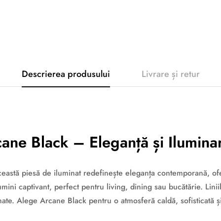
Descrierea produsului
Livrare și retur
ane Black – Eleganță și Ilumin
această piesă de iluminat redefinește eleganța contemporană, ofe
ini captivant, perfect pentru living, dining sau bucătărie. Liniil
ate. Alege Arcane Black pentru o atmosferă caldă, sofisticată și