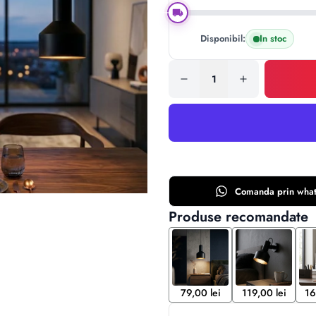
Disponibil:
In stoc
Comanda prin
wha
Produse recomandate
79,00 lei
119,00 lei
16