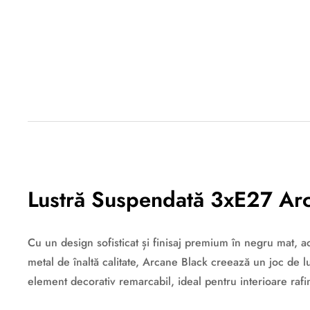
Descriere originală: copiat din eiluminat.ro
Lustră Suspendată 3xE27 Arc
Cu un design sofisticat și finisaj premium în negru mat, 
metal de înaltă calitate, Arcane Black creează un joc de lum
element decorativ remarcabil, ideal pentru interioare rafin