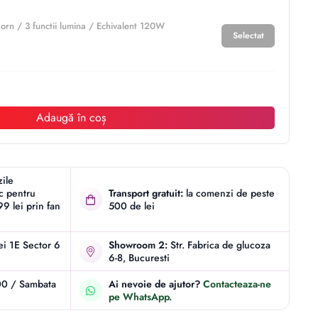
n / 3 functii lumina / Echivalent 120W
Selectat
Adaugă în coș
zile
ic pentru
Transport gratuit:
la comenzi de peste
9 lei prin fan
500 de lei
iei 1E Sector 6
Showroom 2:
Str. Fabrica de glucoza
6-8, Bucuresti
00 / Sambata
Ai nevoie de ajutor?
Contacteaza-ne
pe WhatsApp.