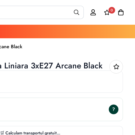
0
cane Black
a Liniara 3xE27 Arcane Black
?
🛒 Calculam transportul gratuit...