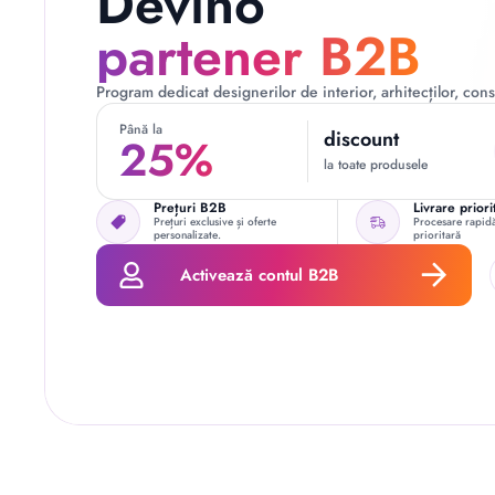
Devino
partener B2B
Program dedicat designerilor de interior, arhitecților, const
Până la
discount
25%
la toate produsele
Prețuri B2B
Livrare priori
Prețuri exclusive și oferte
Procesare rapidă
personalizate.
prioritară
Activează contul B2B