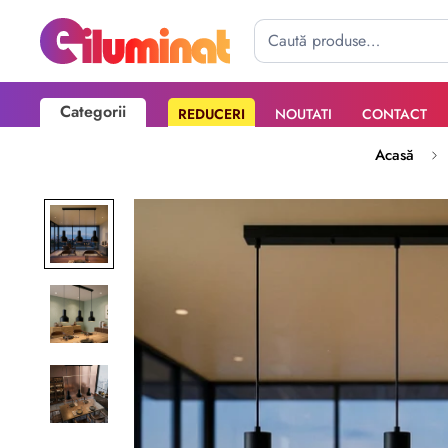
Categorii
REDUCERI
NOUTATI
CONTACT
Poate mai târziu
Activează notificările
Acasă