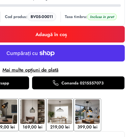
Cod produs:
BV05-00011
Taxa timbru:
Inclusa in pret
Adaugă în coș
Mai multe opțiuni de plată
tsapp
Comanda 0215557073
9,00 lei
169,00 lei
219,00 lei
399,00 lei