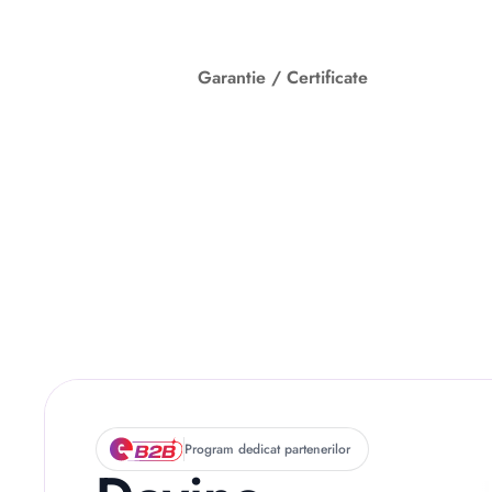
Garantie / Certificate
Descriere originală: copiat din eiluminat.ro
Program dedicat partenerilor