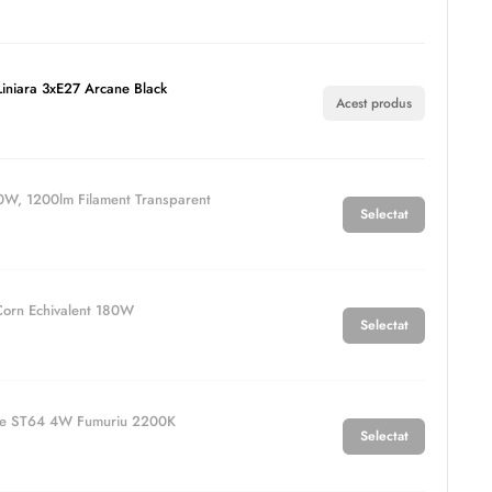
iniara 3xE27 Arcane Black
Acest produs
W, 1200lm Filament Transparent
Selectat
orn Echivalent 180W
Selectat
ge ST64 4W Fumuriu 2200K
Selectat