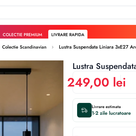
COLECTIE PREMIUM
LIVRARE RAPIDA
Lustra Suspendata Liniara 3xE27 Ar
Colectie Scandinavian
Lustra Suspendat
249,00 lei
Livrare estimata
1-2 zile