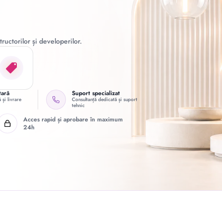
ructorilor și developerilor.
tară
Suport specializat
 și livrare
Consultanță dedicată și suport
tehnic
Acces rapid și aprobare în maximum
24h