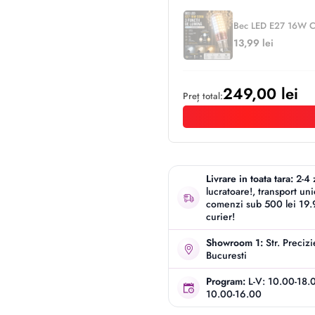
Bec LED E27 16W Cor
13,99 lei
249,00 lei
Preț total:
Livrare in toata tara:
2-4 
lucratoare!, transport un
comenzi sub 500 lei 19.9
curier!
Showroom 1:
Str. Preciz
Bucuresti
Program:
L-V: 10.00-18.
10.00-16.00