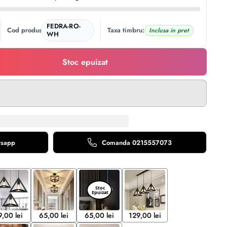
FEDRA-RO-
Cod produs:
Taxa timbru:
Inclusa in pret
WH
Stoc epuizat
tsapp
Comanda 0215557073
9,00 lei
65,00 lei
65,00 lei
129,00 lei