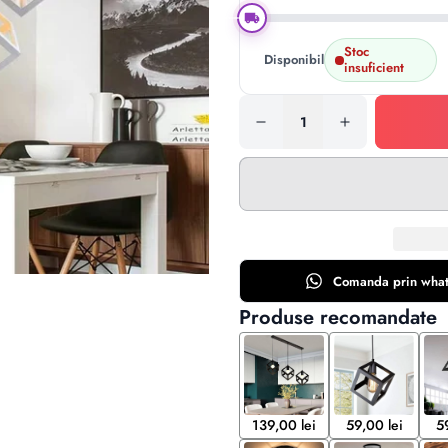
Stoc
Disponibil:
insuficient
Comanda prin
wha
Produse recomandate
139,00 lei
59,00 lei
5