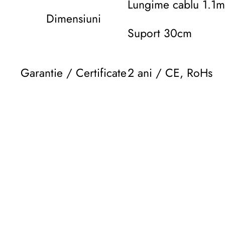
Lungime cablu 1.1m
Dimensiuni
Suport 30cm
Garantie / Certificate
2 ani / CE, RoHs
Descriere originală: copiat din eiluminat.ro