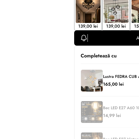
139,00 lei
139,00 lei
15
A
Completează cu
Lustra FEDRA CUB 
165,00 lei
Bec LED E27 A60 10
14,99 lei