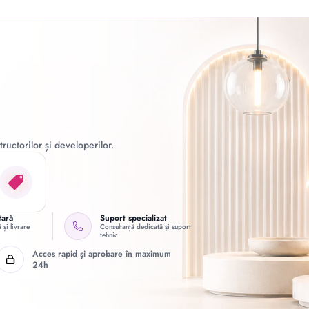
ructorilor și developerilor.
tară
Suport specializat
 și livrare
Consultanță dedicată și suport
tehnic
Acces rapid și aprobare în maximum
24h