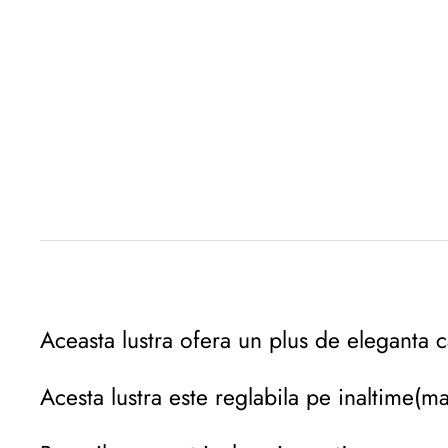
Descriere originală: copiat din eiluminat.ro
Aceasta lustra ofera un plus de eleganta ca
Acesta lustra este reglabila pe inaltime