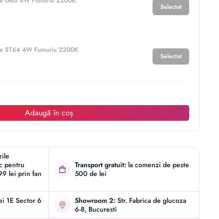
ge G80 4W Fumuriu 2200K
Selectat
ge ST64 4W Fumuriu 2200K
Selectat
Adaugă în coș
zile
ic pentru
Transport gratuit:
la comenzi de peste
9 lei prin fan
500 de lei
iei 1E Sector 6
Showroom 2:
Str. Fabrica de glucoza
6-8, Bucuresti