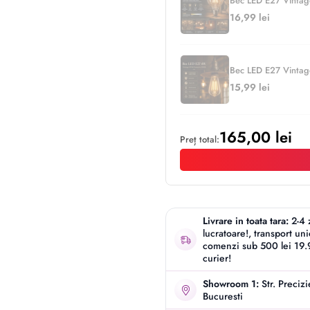
Bec LED E27 Vinta
16,99 lei
Bec LED E27 Vinta
15,99 lei
165,00 lei
Preț total:
Livrare in toata tara:
2-4 
lucratoare!, transport un
comenzi sub 500 lei 19.9
curier!
Showroom 1:
Str. Preciz
Bucuresti