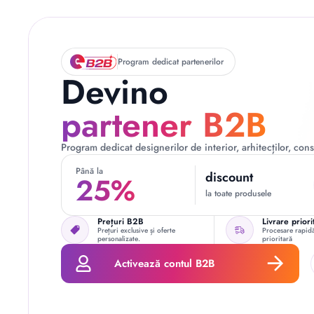
Program dedicat partenerilor
Devino
partener B2B
Program dedicat designerilor de interior, arhitecților, const
Până la
discount
25%
la toate produsele
Prețuri B2B
Livrare priori
Prețuri exclusive și oferte
Procesare rapidă
personalizate.
prioritară
Activează contul B2B