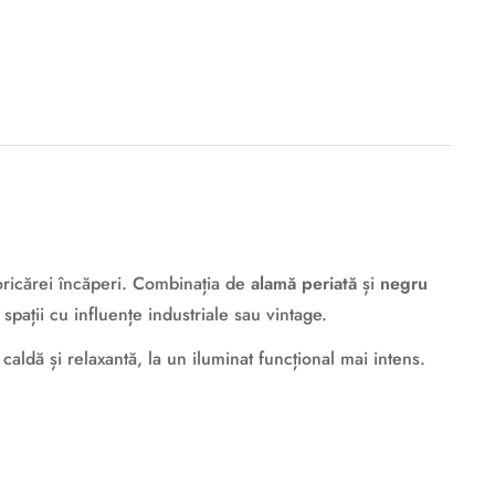
 oricărei încăperi. Combinația de
alamă periată
și
negru
spații cu influențe industriale sau vintage.
caldă și relaxantă, la un iluminat funcțional mai intens.