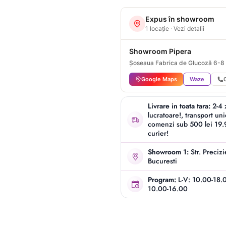
Expus în showroom
1 locație · Vezi detalii
Showroom Pipera
Șoseaua Fabrica de Glucoză 6-8
Google Maps
Waze
Livrare in toata tara:
2-4 
lucratoare!, transport un
comenzi sub 500 lei 19.9
curier!
Showroom 1:
Str. Preciz
Bucuresti
Program:
L-V: 10.00-18.
10.00-16.00