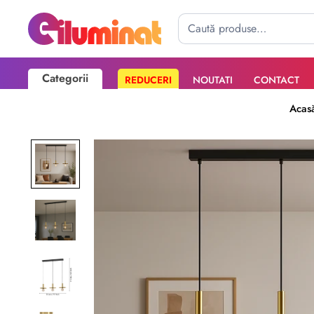
Categorii
REDUCERI
NOUTATI
CONTACT
Poate mai târziu
Activează notificările
Acas