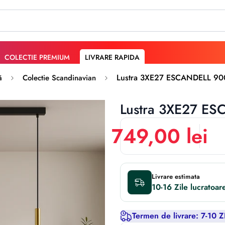
COLECTIE PREMIUM
LIVRARE RAPIDA
Lustra 3XE27 ESCANDELL 9
ă
Colectie Scandinavian
Lustra 3XE27 E
749,00 lei
Livrare estimata
10-16 Zile
Termen de livrare:
7-10 Z