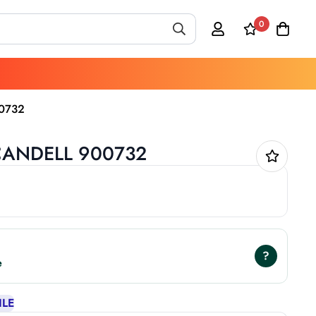
0
00732
SCANDELL 900732
?
ILE