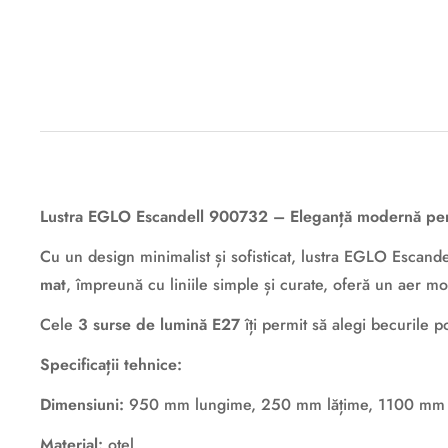
Descriere originală: copiat din eiluminat.ro
Lustra EGLO Escandell 900732 – Eleganță modernă pent
Cu un design minimalist și sofisticat, lustra EGLO Escand
mat
, împreună cu liniile simple și curate, oferă un aer mo
Cele
3 surse de lumină E27
îți permit să alegi becurile p
Specificații tehnice:
Dimensiuni:
950 mm lungime, 250 mm lățime, 1100 mm în
Material:
oțel