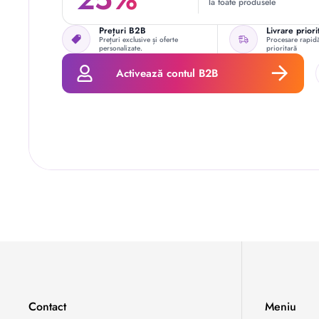
la toate produsele
Prețuri B2B
Livrare priori
Prețuri exclusive și oferte
Procesare rapidă
personalizate.
prioritară
Activează contul B2B
Contact
Meniu