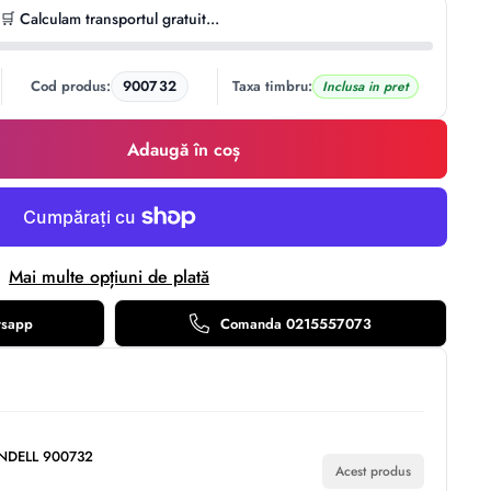
🛒 Calculam transportul gratuit...
Cod produs:
900732
Taxa timbru:
Inclusa in pret
Adaugă în coș
Mai multe opțiuni de plată
tsapp
Comanda 0215557073
ANDELL 900732
Acest produs