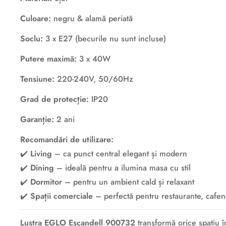
Culoare:
negru & alamă periată
Soclu:
3 x E27 (becurile nu sunt incluse)
Putere maximă:
3 x 40W
Tensiune:
220-240V, 50/60Hz
Grad de protecție:
IP20
Garanție:
2 ani
Recomandări de utilizare:
✔️
Living
– ca punct central elegant și modern
✔️
Dining
– ideală pentru a ilumina masa cu stil
✔️
Dormitor
– pentru un ambient cald și relaxant
✔️
Spații comerciale
– perfectă pentru restaurante, cafe
Lustra EGLO Escandell 900732
transformă orice spațiu în