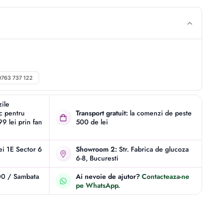
0763 737 122
zile
ic pentru
Transport gratuit:
la comenzi de peste
9 lei prin fan
500 de lei
iei 1E Sector 6
Showroom 2:
Str. Fabrica de glucoza
6-8, Bucuresti
00 / Sambata
Ai nevoie de ajutor?
Contacteaza-ne
pe WhatsApp.