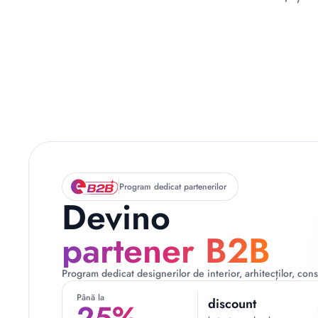
Descriere originală: copiat din eiluminat.ro
Program dedicat partenerilor
Devino
partener B2B
Program dedicat designerilor de interior, arhitecților, const
Până la
discount
25%