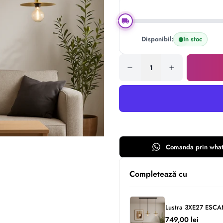
Disponibil:
In stoc
Comanda prin
wha
Completează cu
Lustra 3XE27 ESC
749,00 lei