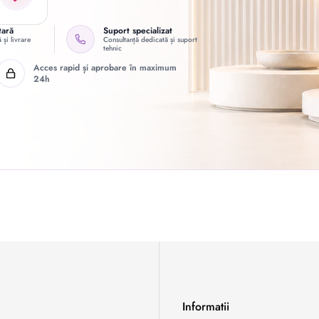
tară
Suport specializat
 și livrare
Consultanță dedicată și suport
tehnic
Acces rapid și aprobare în maximum
24h
Informatii