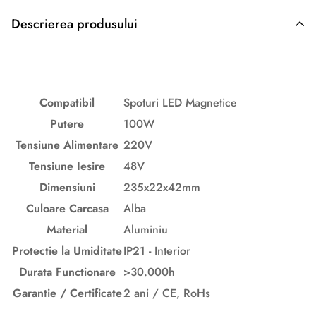
Descrierea produsului
Descriere originală: copiat din eiluminat.ro
Compatibil
Spoturi LED Magnetice
Putere
100W
Tensiune Alimentare
220V
Tensiune
Iesire
48V
Dimensiuni
235x22x42
mm
Culoare
Carcasa
Alba
Material
Aluminiu
Protectie la Umiditate
IP21 - Interior
Durata Functionare
>30.000h
Garantie / Certificate
2 ani / CE, RoHs
Descriere originală: copiat din eiluminat.ro