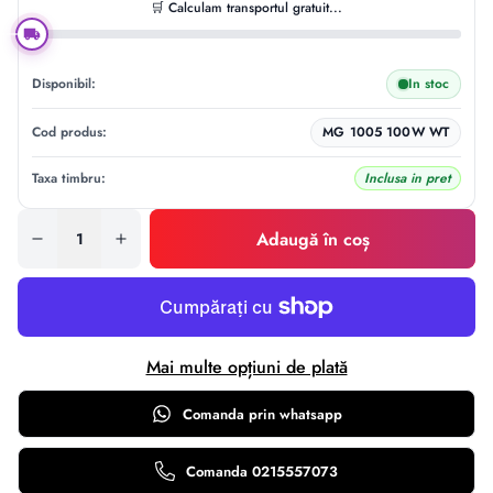
🛒 Calculam transportul gratuit...
Disponibil:
In stoc
Cod produs:
MG 1005 100W WT
Taxa timbru:
Inclusa in pret
Adaugă în coș
Mai multe opțiuni de plată
Comanda prin
whatsapp
Comanda 0215557073