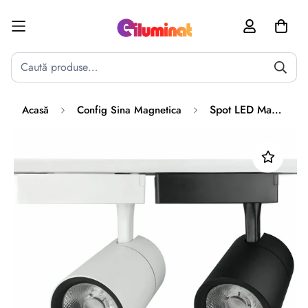
Poate mai târziu
Activează notificările
Spot LED Magazin Sina 35W PREMIUM
Acasă
Config Sina Magnetica