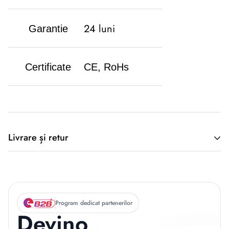
24 luni
Garantie
Certificate
CE, RoHs
Descriere originală: copiat din eiluminat.ro
Livrare și retur
🚚 Politica de Livrare –
EILUMINAT ELECTRICAL
Program dedicat partenerilor
Devino