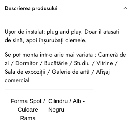
Descrierea produsului
Descriere originală: copiat din eiluminat.ro
U
ș
or de instalat: plug and play. Doar il atasati
de sină, apoi înșurubați clemele.
Se pot monta intr-o arie mai variata : Cameră de
zi / Dormitor / Bucătărie / Studiu / Vitrine /
Sala de expoziții / Galerie de artă / Afișaj
comercial
Forma Spot /
Cilindru / Alb -
Culoare
Negru
Rama