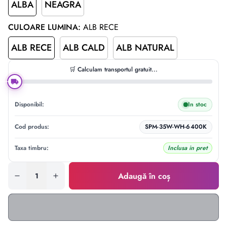
ALBA
NEAGRA
CULOARE LUMINA:
ALB RECE
ALB RECE
ALB CALD
ALB NATURAL
🛒 Calculam transportul gratuit...
Disponibil:
In stoc
Cod produs:
SPM-35W-WH-6400K
Taxa timbru:
Inclusa in pret
Adaugă în coș