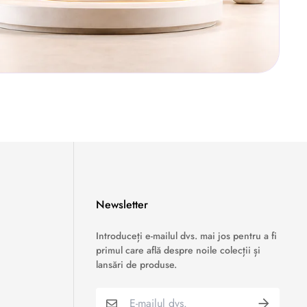
Newsletter
›
Service si garantii
Introduceți e-mailul dvs. mai jos pentru a fi
primul care află despre noile colecții și
›
Formular retur
lansări de produse.
›
Semnaleaza o problema