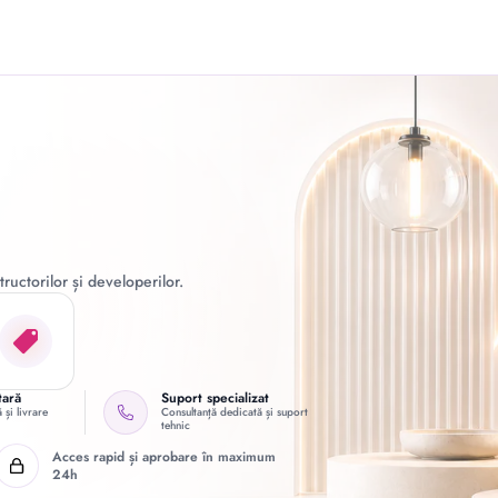
ructorilor și developerilor.
tară
Suport specializat
 și livrare
Consultanță dedicată și suport
tehnic
Acces rapid și aprobare în maximum
24h