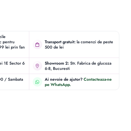
zile
ic pentru
Transport gratuit:
la comenzi de peste
9 lei prin fan
500 de lei
iei 1E Sector 6
Showroom 2:
Str. Fabrica de glucoza
6-8, Bucuresti
00 / Sambata
Ai nevoie de ajutor?
Contacteaza-ne
pe WhatsApp.