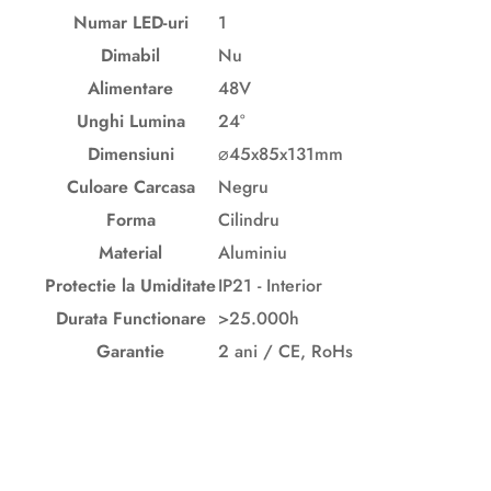
Numar LED-uri
1
Dimabil
Nu
Alimentare
48V
Unghi Lumina
24°
Dimensiuni
⌀45
x85x131mm
Culoare
Carcasa
Negru
Forma
Cilindru
Material
Aluminiu
Protectie la Umiditate
IP21 - Interior
Durata Functionare
>25.000h
Garantie
2 ani / CE, RoHs
Descriere originală: copiat din eiluminat.ro