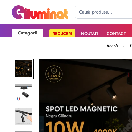
Categorii
REDUCERI
NOUTATI
CONTACT
Poate mai târziu
Activează notificările
Acasă
C