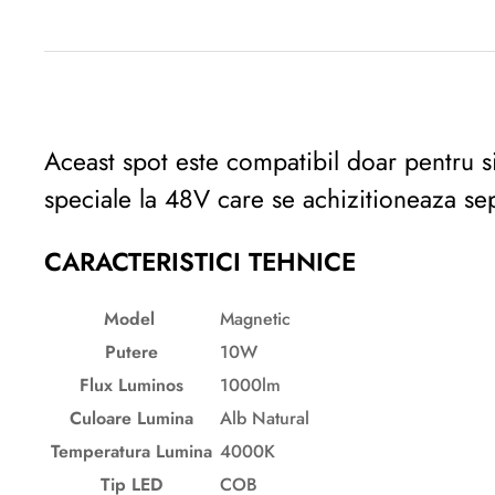
Descriere originală: copiat din eiluminat.ro
Aceast spot este compatibil doar pentru si
speciale la 48V care se achizitioneaza se
CARACTERISTICI TEHNICE
Model
Magnetic
Putere
10W
Flux Luminos
1000lm
Culoare Lumina
Alb Natural
Temperatura
Lumina
4000K
Tip LED
COB