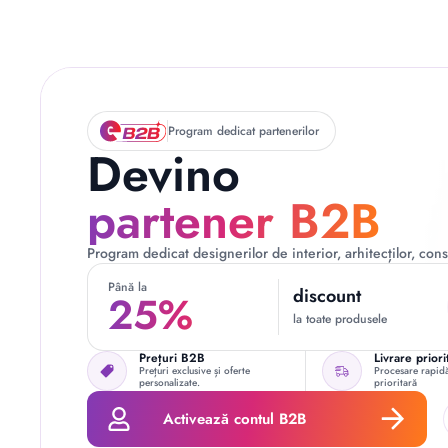
Program dedicat partenerilor
Devino
partener B2B
Program dedicat designerilor de interior, arhitecților, const
Până la
discount
25%
la toate produsele
Prețuri B2B
Livrare priori
Prețuri exclusive și oferte
Procesare rapidă
personalizate.
prioritară
Activează contul B2B