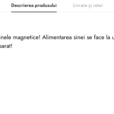
Descrierea produsului
Livrare și retur
nele magnetice! Alimentarea sinei se face la u
parat!