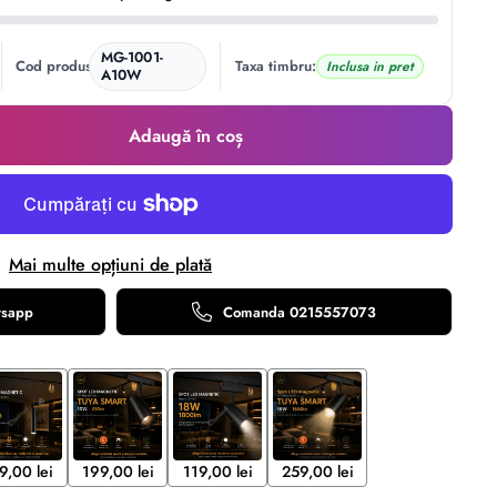
MG-1001-
Cod produs:
Taxa timbru:
Inclusa in pret
A10W
Adaugă în coș
Mai multe opțiuni de plată
tsapp
Comanda 0215557073
9,00 lei
199,00 lei
119,00 lei
259,00 lei