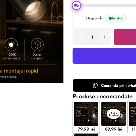
Disponibil:
In stoc
Comanda prin
wha
Produse recomandate
79,99 lei
89,99 lei
11