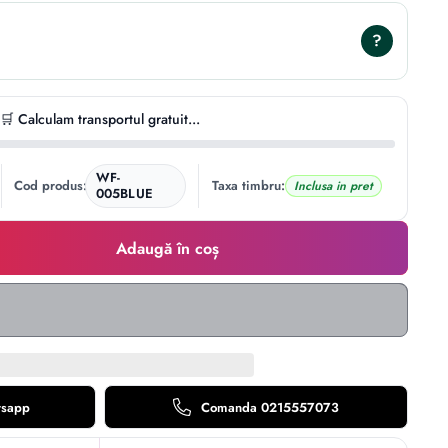
?
🛒 Calculam transportul gratuit...
WF-
Cod produs:
Taxa timbru:
Inclusa in pret
005BLUE
Adaugă în coș
tsapp
Comanda 0215557073