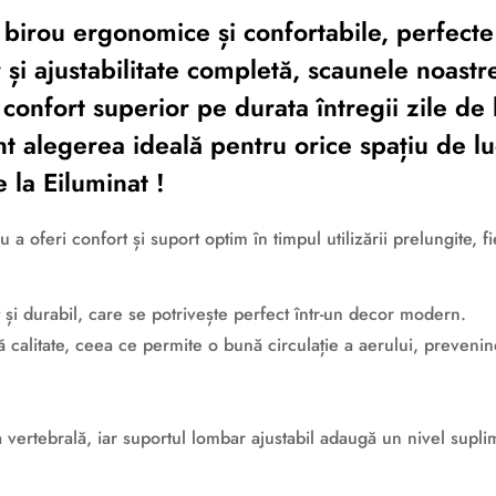
irou ergonomice și confortabile, perfecte
 și ajustabilitate completă, scaunele noastr
 confort superior pe durata întregii zile de 
t alegerea ideală pentru orice spațiu de luc
 la Eiluminat !
eri confort și suport optim în timpul utilizării prelungite, fie 
și durabil, care se potrivește perfect într-un decor modern.
tă calitate, ceea ce permite o bună circulație a aerului, preveni
 vertebrală, iar suportul lombar ajustabil adaugă un nivel supli