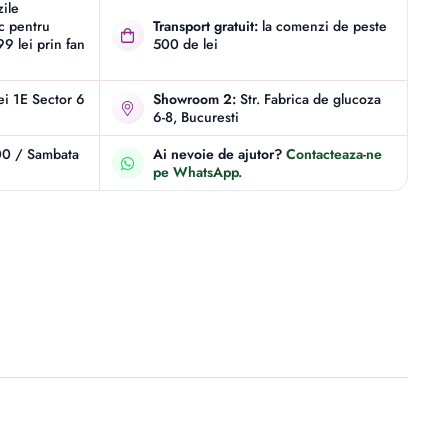
zile
ic pentru
Transport gratuit:
la comenzi de peste
9 lei prin fan
500 de lei
iei 1E Sector 6
Showroom 2:
Str. Fabrica de glucoza
6-8, Bucuresti
00 / Sambata
Ai nevoie de ajutor?
Contacteaza-ne
pe WhatsApp.