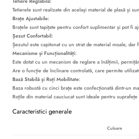
Tetiere Reglabilă
:
Tetierele sunt realizate din același material de plasă și 
Brațe Ajustabile
:
Brațele sunt tapițate pentru confort suplimentar și pot fi 
Șezut Confortabil
:
Șezutul este capitonat cu un strat de material moale, dar 
Mecanisme și Funcționalități
:
Este dotat cu un mecanism de reglare a înălțimii, permițând
Are o funcție de înclinare controlată, care permite utilizat
Bază Stabilă și Roți Mobilitate
:
Baza robustă cu cinci brațe este confecționată dintr-un mat
Roțile din material cauciucat sunt ideale pentru suprafețe
Caracteristici generale
Culoare