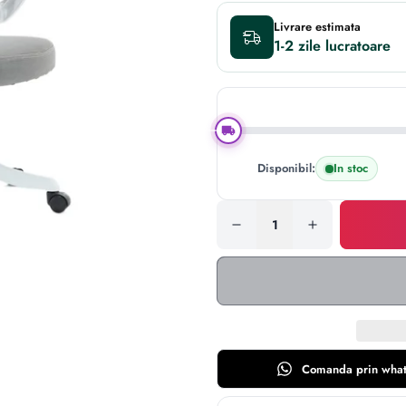
Livrare estimata
1-2 zile
Disponibil:
In stoc
Comanda prin
wha