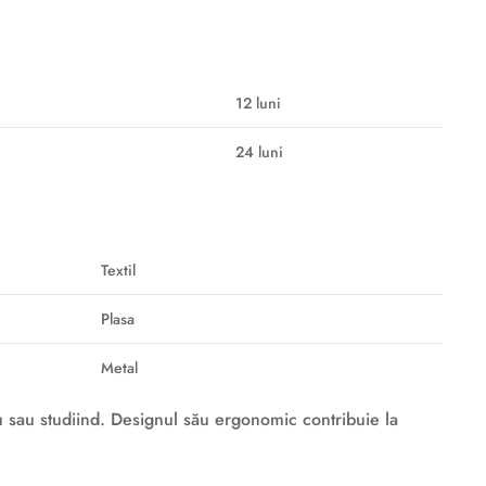
12 luni
24 luni
Textil
Plasa
Metal
ou sau studiind. Designul său ergonomic contribuie la