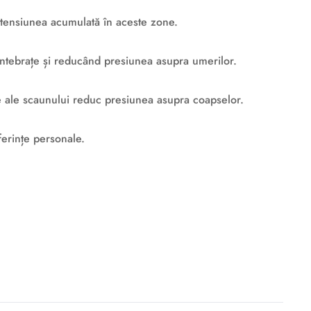
d tensiunea acumulată în aceste zone.
u antebrațe și reducând presiunea asupra umerilor.
ite ale scaunului reduc presiunea asupra coapselor.
ferințe personale.