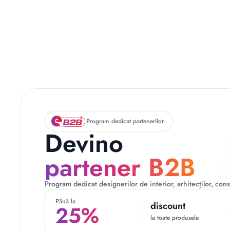
Descriere originală: copiat din eiluminat.ro
Program dedicat partenerilor
Devino
partener B2B
Program dedicat designerilor de interior, arhitecților, const
Până la
discount
25%
la toate produsele