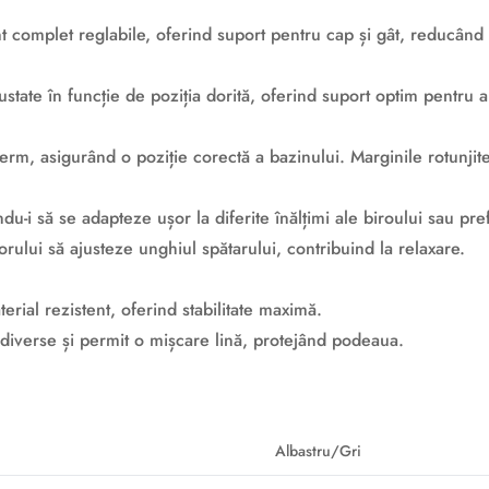
sunt complet reglabile, oferind suport pentru cap și gât, reducân
ajustate în funcție de poziția dorită, oferind suport optim pentr
ferm, asigurând o poziție corectă a bazinului. Marginile rotunj
u-i să se adapteze ușor la diferite înălțimi ale biroului sau pre
orului să ajusteze unghiul spătarului, contribuind la relaxare.
erial rezistent, oferind stabilitate maximă.
 diverse și permit o mișcare lină, protejând podeaua.
Albastru/Gri