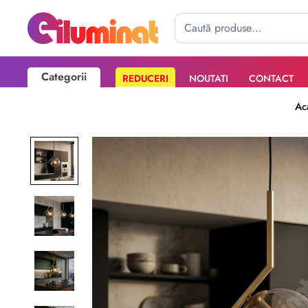
Categorii
REDUCERI
NOUTATI
CONTACT
Poate mai târziu
Activează notificările
Ac