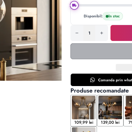
Disponibil:
In stoc
Comanda prin
wha
Produse recomandate
109,99 lei
139,00 lei
7