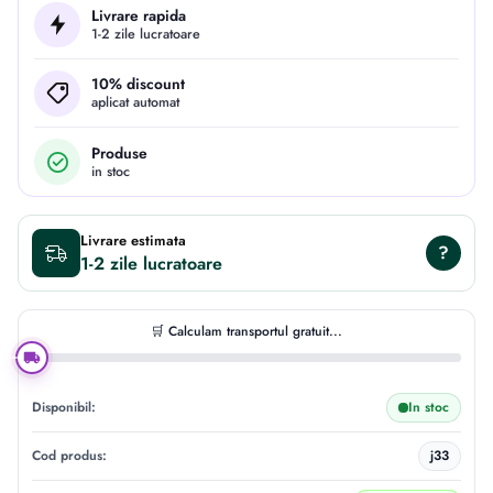
Livrare rapida
1-2 zile lucratoare
10% discount
aplicat automat
Produse
in stoc
Livrare estimata
?
1-2 zile
🛒 Calculam transportul gratuit...
Disponibil:
In stoc
Cod produs:
j33