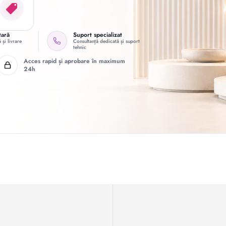
tară
Suport specializat
 și livrare
Consultanță dedicată și suport
tehnic
Acces rapid și aprobare în maximum
24h