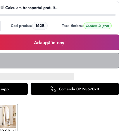
🛒 Calculam transportul gratuit...
Cod produs:
162B
Taxa timbru:
Inclusa in pret
Adaugă în coș
tsapp
Comanda 0215557073