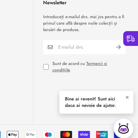
Newsletter
›
Service si garantii
Introduceți e-mailul dvs. mai jos pentru a fi
primul care află despre noile colecții și
›
Formular retur
lansări de produse.
›
Semnaleaza o problema
›
Verificare status comandă
Sunt de acord cu
Termenii si
conditiile
›
Cerere oferta personalizata
×
Bine ai revenit! Sunt aici
daca ai nevoie de ajutor.