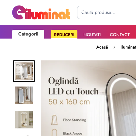
Categorii
REDUCERI
NOUTATI
CONTACT
Poate mai târziu
Activează notificările
Acasă
Ilumina