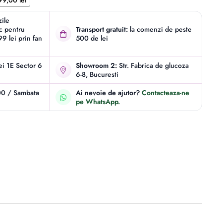
99,00 lei
zile
ic pentru
Transport gratuit:
la comenzi de peste
9 lei prin fan
500 de lei
iei 1E Sector 6
Showroom 2:
Str. Fabrica de glucoza
6-8, Bucuresti
00 / Sambata
Ai nevoie de ajutor?
Contacteaza-ne
pe WhatsApp.