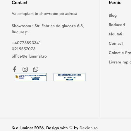
Contact
Meniu
Va asteptam in showroom pe adresa
Blog
Reduceri
Showroom : Str. Fabrica de glucoza 6-8,
București
Noutati
+40773893341
Contact
0215557073
Colectie P
office@eiluminat.ro
Livrare rapi
© eiluminat
2026
.
Design with ♡ by
Devion.ro