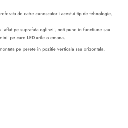
referata de catre cunoscatorii acestui tip de tehnologie,
i aflat pe suprafata oglinzii, poti pune in functiune sau
 luminii pe care LED-urile o emana.
 montata pe perete in pozitie verticala sau orizontala.