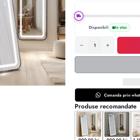
Disponibil:
In stoc
Comanda prin
wha
Produse recomandate