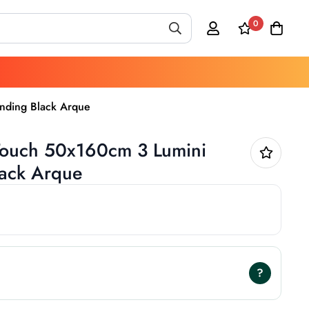
0
nding Black Arque
Touch 50x160cm 3 Lumini
lack Arque
?