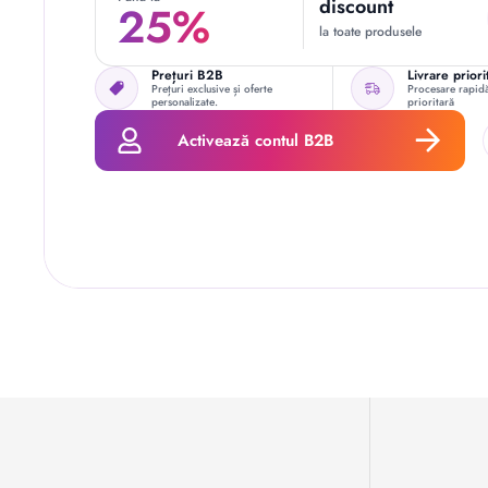
discount
25%
la toate produsele
Prețuri B2B
Livrare priori
Prețuri exclusive și oferte
Procesare rapidă
personalizate.
prioritară
Activează contul B2B