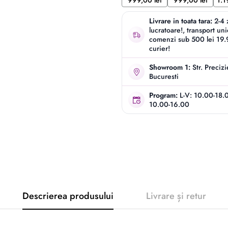
999,00 lei
999,00 lei
1.1
Livrare in toata tara:
2-4 
lucratoare!, transport un
comenzi sub 500 lei 19.9
curier!
Showroom 1:
Str. Preciz
Bucuresti
Program:
L-V: 10.00-18.
10.00-16.00
Descrierea produsului
Livrare și retur