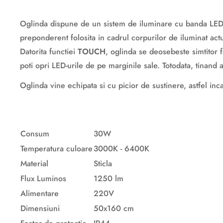
Descriere originală: copiat din eiluminat.ro
Oglinda dispune de un sistem de iluminare cu banda LE
preponderent folosita in cadrul corpurilor de iluminat act
Datorita functiei
TOUCH
, oglinda se deosebeste simtitor f
poti opri LED-urile de pe marginile sale. Totodata, tinand 
Oglinda vine echipata si cu picior de sustinere, astfel inca
Consum
30W
Temperatura culoare
3000K - 6400K
Material
Sticla
Flux Luminos
1250 lm
Alimentare
220V
Dimensiuni
50x160 cm