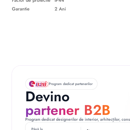
Factor de protectie
IP44
Garantie
2 Ani
Descriere originală: copiat din eiluminat.ro
Program dedicat partenerilor
Devino
partener B2B
Program dedicat designerilor de interior, arhitecților, const
Până la