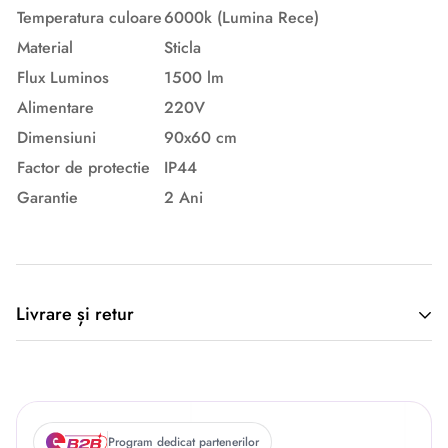
Temperatura culoare
6000k (Lumina Rece)
Material
Sticla
Flux Luminos
1500 lm
Alimentare
220V
Dimensiuni
90x60 cm
Factor de protectie
IP44
Garantie
2 Ani
Descriere originală: copiat din eiluminat.ro
Livrare și retur
🚚 Politica de Livrare –
Program dedicat partenerilor