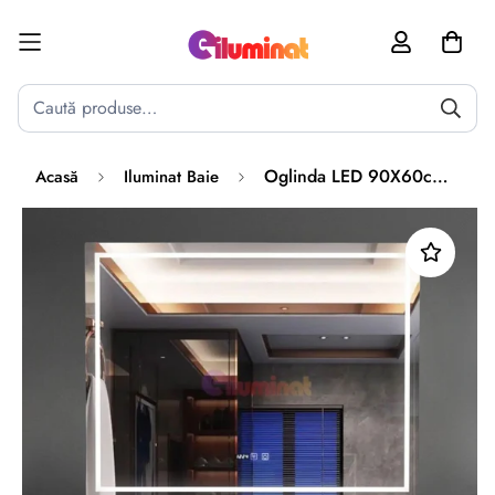
Poate mai târziu
Activează notificările
Oglinda LED 90X60cm cu Functie Dezaburire, Touch si Ceas J16
Acasă
Iluminat Baie