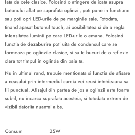
fata de cele clasice. Folosind o atingere delicata asupra
butonului aflat pe suprafata oglinzii, poti pune in functiune
sau poti opri LED-urile de pe marginile sale. Totodata,
tinand apasat butonul touch, ai posibilitatea si de a regla
intensitatea luminii pe care LED-urile o emana. Folosind
functia de
dezaburire
poti uita de condensul care se
formeaza pe oglinzile clasice, si sa te bucuri de o reflexie
clara tot timpul in oglinda din baia ta.
Nu in ultimul rand, trebuie mentionata si
functia de afisare
a ceasului
prin intermediul careia vei reusi intotdeauna sa
fii punctual. Afisajul din partea de jos a oglinzii este foarte
subtil, nu incarca suprafata acesteia, si totodata extrem de
vizibil datorita nuantei albe.
Consum
25W