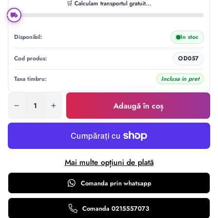
🛒 Calculam transportul gratuit...
Disponibil:
In stoc
Cod produs:
OD057
Taxa timbru:
Inclusa in pret
Adaugă în coș
Mai multe opțiuni de plată
Comanda prin
whatsapp
Comanda 0215557073