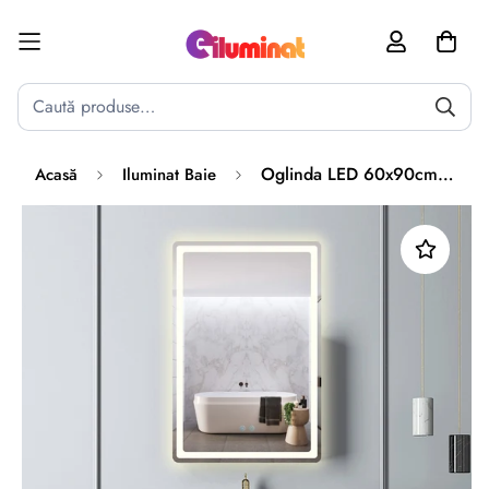
Poate mai târziu
Activează notificările
Oglinda LED 60x90cm, 3 Lumini, Dezaburire si Touch OD057
Acasă
Iluminat Baie