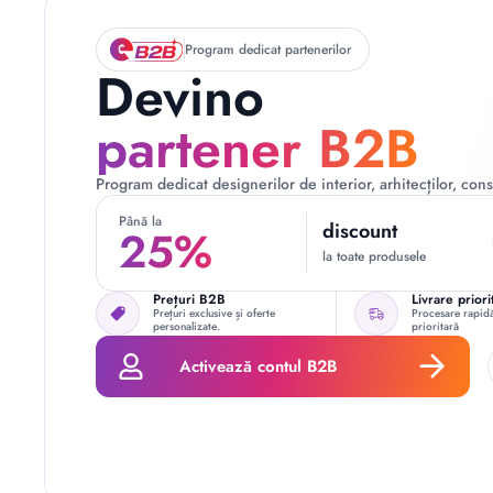
Program dedicat partenerilor
Devino
partener B2B
Program dedicat designerilor de interior, arhitecților, const
Până la
discount
25%
la toate produsele
Prețuri B2B
Livrare priori
Prețuri exclusive și oferte
Procesare rapidă
personalizate.
prioritară
Activează contul B2B