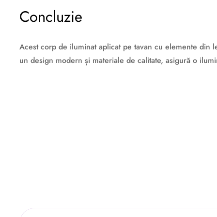
Concluzie
Acest corp de iluminat aplicat pe tavan cu elemente din le
un design modern și materiale de calitate, asigură o ilumin
Descriere originală: copiat din eiluminat.ro