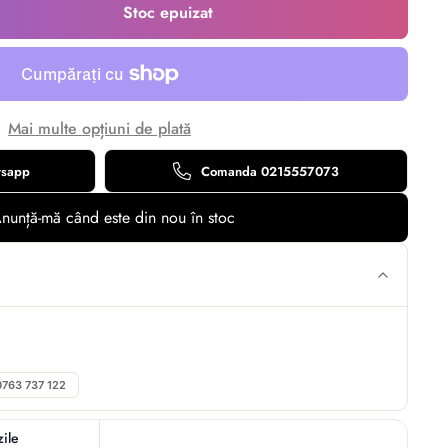
Stoc epuizat
Mai multe opțiuni de plată
tsapp
Comanda 0215557073
nunță-mă când este din nou în stoc
0763 737 122
zile