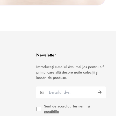
Newsletter
›
Service si garantii
Introduceți e-mailul dvs. mai jos pentru a fi
primul care află despre noile colecții și
›
Formular retur
lansări de produse.
›
Semnaleaza o problema
›
Verificare status comandă
Sunt de acord cu
Termenii si
conditiile