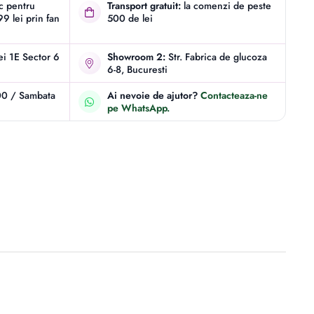
ic pentru
Transport gratuit:
la comenzi de peste
9 lei prin fan
500 de lei
iei 1E Sector 6
Showroom 2:
Str. Fabrica de glucoza
6-8, Bucuresti
00 / Sambata
Ai nevoie de ajutor?
Contacteaza-ne
pe WhatsApp.