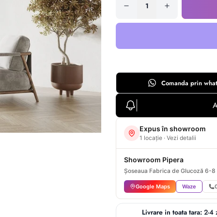
Comanda prin
wha
A
Expus în showroom
1 locație · Vezi detalii
Showroom Pipera
Șoseaua Fabrica de Glucoză 6-8
Google Maps
Waze
Livrare in toata tara:
2-4 