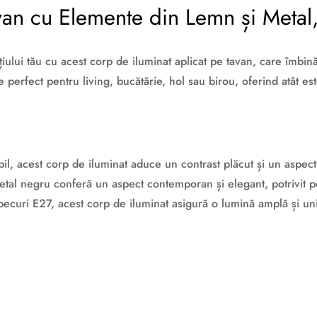
avan cu Elemente din Lemn și Meta
iului tău cu acest corp de iluminat aplicat pe tavan, care îmbi
 perfect pentru living, bucătărie, hol sau birou, oferind atât est
il, acest corp de iluminat aduce un contrast plăcut și un aspect s
etal negru conferă un aspect contemporan și elegant, potrivit p
ecuri E27, acest corp de iluminat asigură o lumină amplă și unif