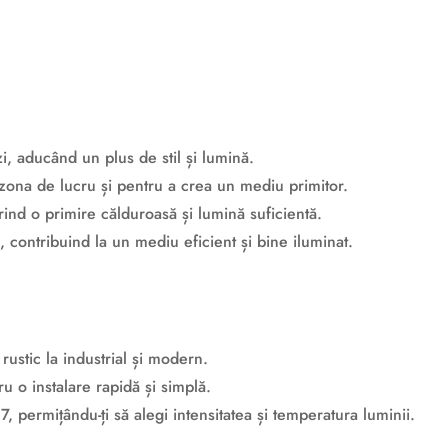
, aducând un plus de stil și lumină.
zona de lucru și pentru a crea un mediu primitor.
ind o primire călduroasă și lumină suficientă.
 contribuind la un mediu eficient și bine iluminat.
 rustic la industrial și modern.
u o instalare rapidă și simplă.
 permițându-ți să alegi intensitatea și temperatura luminii.