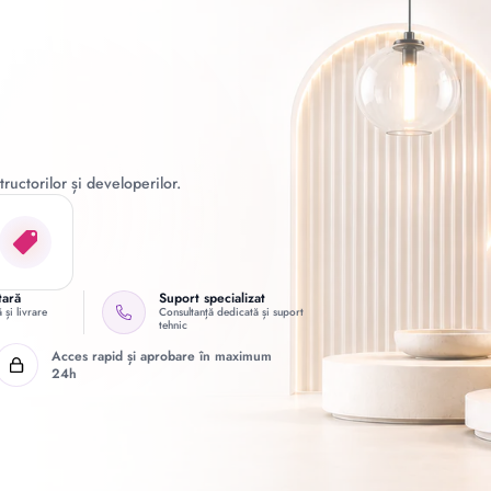
ructorilor și developerilor.
tară
Suport specializat
 și livrare
Consultanță dedicată și suport
tehnic
Acces rapid și aprobare în maximum
24h