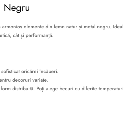
l, Negru
nă armonios elemente din lemn natur și metal negru. Ideal
etică, cât și performanță.
ofisticat oricărei încăperi.
entru decoruri variate.
orm distribuită. Poți alege becuri cu diferite temperaturi