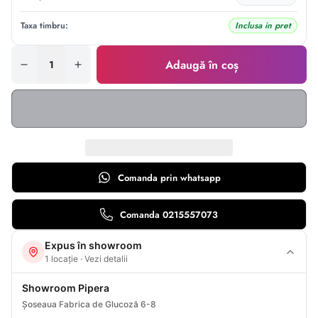
Taxa timbru:
Inclusa in pret
Adaugă în coș
Comanda prin
whatsapp
Comanda 0215557073
Expus în showroom
1 locație · Vezi detalii
Showroom Pipera
Șoseaua Fabrica de Glucoză 6-8