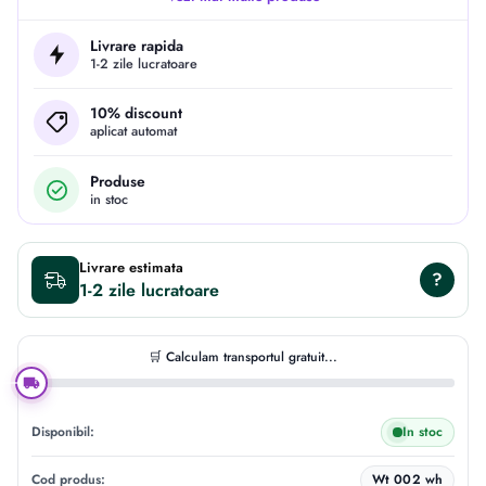
Livrare rapida
1-2 zile lucratoare
10% discount
aplicat automat
Produse
in stoc
Livrare estimata
?
1-2 zile
🛒 Calculam transportul gratuit...
Disponibil:
In stoc
Cod produs:
Wt 002 wh