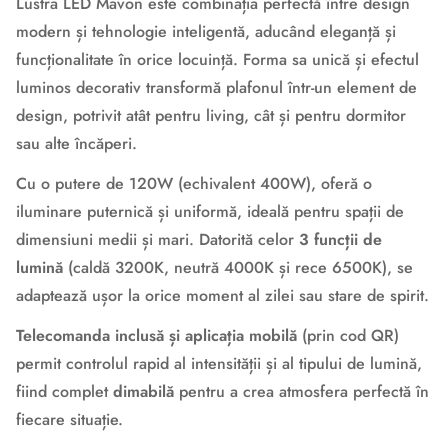
Lustra LED Mavon este combinația perfectă între design
modern și tehnologie inteligentă, aducând eleganță și
funcționalitate în orice locuință. Forma sa unică și efectul
luminos decorativ transformă plafonul într-un element de
design, potrivit atât pentru living, cât și pentru dormitor
sau alte încăperi.
Cu o putere de 120W (echivalent 400W), oferă o
iluminare puternică și uniformă, ideală pentru spații de
dimensiuni medii și mari. Datorită celor
3 funcții de
lumină
(caldă 3200K, neutră 4000K și rece 6500K), se
adaptează ușor la orice moment al zilei sau stare de spirit.
Telecomanda inclusă și aplicația mobilă
(prin cod QR)
permit controlul rapid al intensității și al tipului de lumină,
fiind complet
dimabilă
pentru a crea atmosfera perfectă în
fiecare situație.