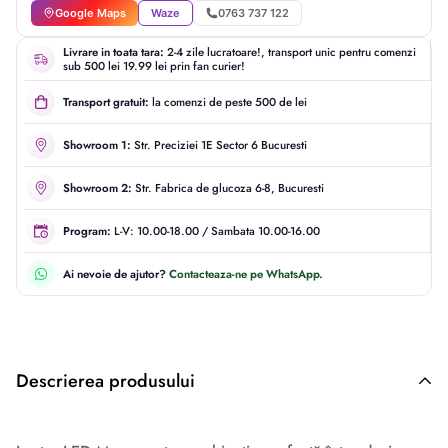
Google Maps
Waze
0763 737 122
Livrare in toata tara:
2-4 zile lucratoare!, transport unic pentru comenzi
sub 500 lei 19.99 lei prin fan curier!
Transport gratuit:
la comenzi de peste 500 de lei
Showroom 1:
Str. Preciziei 1E Sector 6 Bucuresti
Showroom 2:
Str. Fabrica de glucoza 6-8, Bucuresti
Program:
L-V: 10.00-18.00 / Sambata 10.00-16.00
Ai nevoie de ajutor?
Contacteaza-ne pe WhatsApp.
Descrierea produsului
Descriere originală: copiat din eiluminat.ro