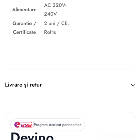
AC 220V-
Alimentare
240V
Garantie /
2 ani / CE,
Certificate
RoHs
Descriere originală: copiat din eiluminat.ro
Livrare și retur
🚚 Politica de Livrare –
EILUMINAT ELECTRICAL
Program dedicat partenerilor
Devino