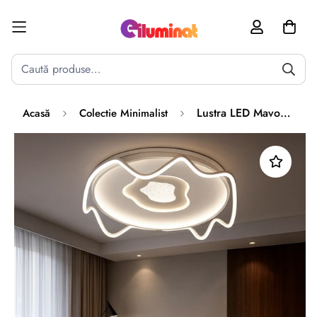
Poate mai târziu
Activează notificările
Lustra LED Mavon Echivalent 400W Telecomanda
Acasă
Colectie Minimalist