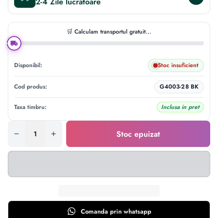
2-4 Zile
🛒 Calculam transportul gratuit...
Disponibil:
Stoc insuficient
Cod produs:
G4003-28 BK
Taxa timbru:
Inclusa in pret
Stoc epuizat
Comanda prin
whatsapp