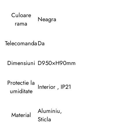
Culoare
Neagra
rama
Telecomanda
Da
Dimensiuni
D950×H90mm
Protectie la
Interior , IP21
umiditate
Aluminiu,
Material
Sticla