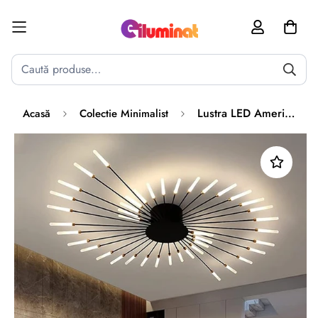
Poate mai târziu
Activează notificările
Lustra LED American Dream Black Echivalent 300W Telecomanda
Acasă
Colectie Minimalist