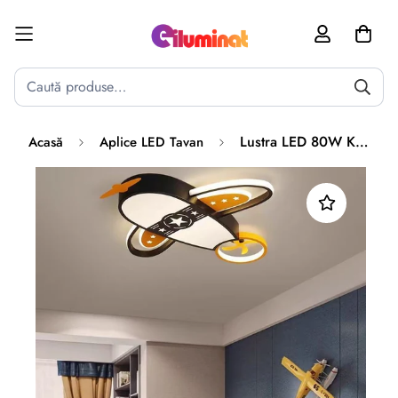
Poate mai târziu
Activează notificările
Lustra LED 80W Kids Air Force Echivalent 400W Telecomanda
Acasă
Aplice LED Tavan