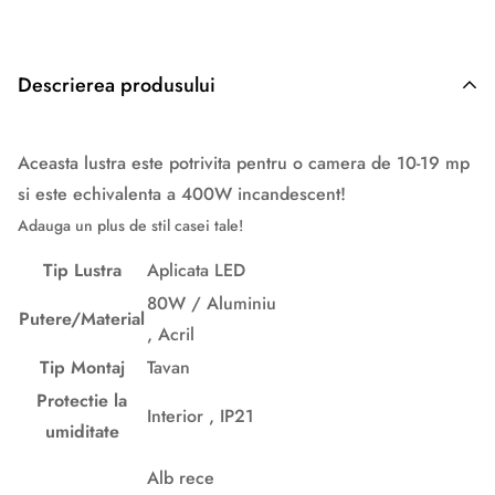
Descrierea produsului
Descriere originală: copiat din eiluminat.ro
Aceasta lustra este potrivita pentru o camera de 10-19 mp
si este echivalenta a 400W incandescent!
Adauga un plus de stil casei tale!
Tip Lustra
Aplicata LED
80W / Aluminiu
Putere/Material
, Acril
Tip Montaj
Tavan
Protectie la
Interior , IP21
umiditate
Alb rece