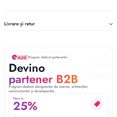
Livrare și retur
🚚 Politica de Livrare –
EILUMINAT ELECTRICAL
Program dedicat partenerilor
Devino
SOLUTIONS S.R.L.
partener B2B
Program dedicat designerilor de interior, arhitecților,
constructorilor și developerilor.
Această politică reglementează modul în care produsele
Până la
25%
comandate de pe site-ul nostru sunt livrate către clienți, în
conformitate cu prevederile: