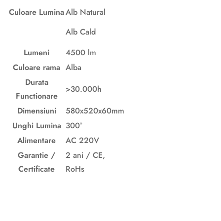
Culoare Lumina
Alb Natural
Alb Cald
Lumeni
4500 lm
Culoare rama
Alba
Durata
>30.000h
Functionare
Dimensiuni
580x520x60mm
Unghi Lumina
300°
Alimentare
AC 220V
Garantie /
2 ani / CE,
Certificate
RoHs
Descriere originală: copiat din eiluminat.ro