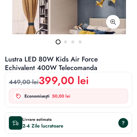
Lustra LED 80W Kids Air Force
Echivalent 400W Telecomanda
399,00 lei
449,00 lei
Economisești
50,00 lei
Livrare estimata
?
2-4 Zile