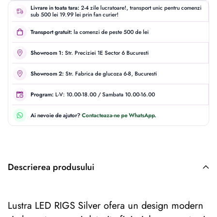
Livrare in toata tara:
2-4 zile lucratoare!, transport unic pentru comenzi
sub 500 lei 19.99 lei prin fan curier!
Transport gratuit:
la comenzi de peste 500 de lei
Showroom 1:
Str. Preciziei 1E Sector 6 Bucuresti
Showroom 2:
Str. Fabrica de glucoza 6-8, Bucuresti
Program:
L-V: 10.00-18.00 / Sambata 10.00-16.00
Ai nevoie de ajutor?
Contacteaza-ne pe WhatsApp.
Descrierea produsului
Descriere originală: copiat din eiluminat.ro
Lustra LED RIGS Silver
ofera un design modern