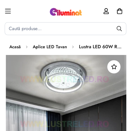
Poate mai târziu
Activează notificările
Lustra LED 60W ROYAL RIGS Silver Echivalent 300W
Acasă
Aplice LED Tavan