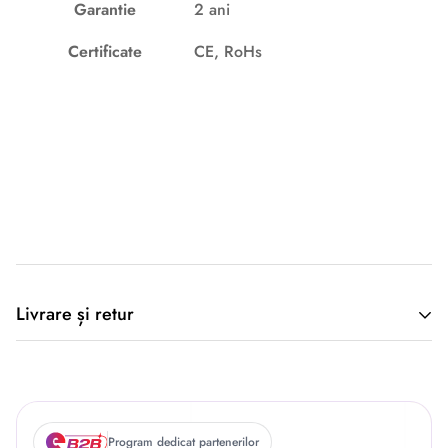
Garantie
2 ani
Certificate
CE, RoHs
Descriere originală: copiat din eiluminat.ro
Livrare și retur
🚚 Politica de Livrare –
Program dedicat partenerilor