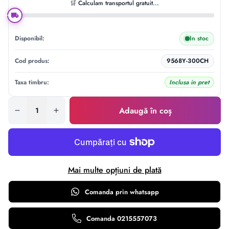
🛒 Calculam transportul gratuit...
Disponibil:
In stoc
Cod produs:
9568Y-300CH
Taxa timbru:
Inclusa in pret
Adaugă în coș
Mai multe opțiuni de plată
Comanda prin
whatsapp
Comanda 0215557073