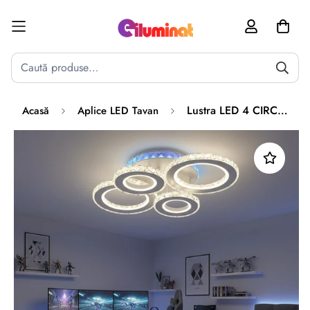
Poate mai târziu
Activează notificările
Lustra LED 4 CIRCLE Cristal Alba RGB Echivalent 500W Telecomanda
Acasă
Aplice LED Tavan