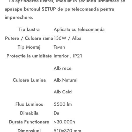
La aprinderea lustrei, imediat in secunda urmatoare se
apasape butonul SETUP de pe telecomanda pentru
imperechere.
Tip Lustra
Aplicata cu telecomanda
Putere / Culoare rama
136W / Alba
Tip Montaj
Tavan
Protectie la umiditate
Interior , IP21
Alb rece
Culoare Lumina
Alb Natural
Alb Cald
Flux Luminos
5500 lm
Dimabila
Da
Durata Functionare
>30.000h
Dimensiuni
510x370 mm