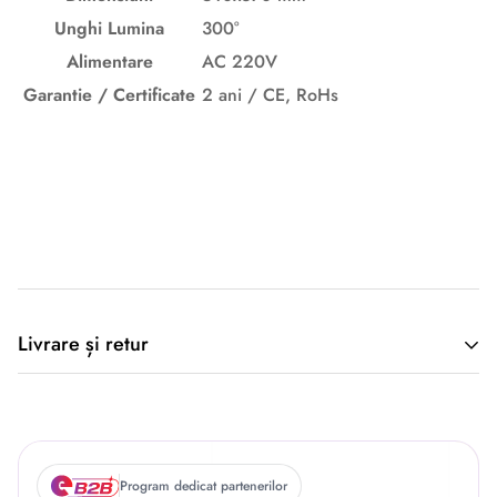
Unghi Lumina
300°
Alimentare
AC 220V
Garantie / Certificate
2 ani / CE, RoHs
Descriere originală: copiat din eiluminat.ro
Livrare și retur
🚚 Politica de Livrare –
Program dedicat partenerilor