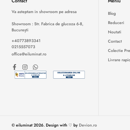
Contact
Meniu
Va asteptam in showroom pe adresa
Blog
Reduceri
Showroom : Str. Fabrica de glucoza 6-8,
București
Noutati
+40773893341
Contact
0215557073
Colectie P
office@eiluminat.ro
Livrare rapi
© eiluminat
2026
.
Design with ♡ by
Devion.ro