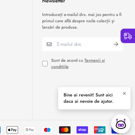
Newsletter
›
Service si garantii
Introduceți e-mailul dvs. mai jos pentru a fi
primul care află despre noile colecții și
›
Formular retur
lansări de produse.
›
Semnaleaza o problema
›
Verificare status comandă
Sunt de acord cu
Termenii si
conditiile
›
Cerere oferta personalizata
×
Bine ai revenit! Sunt aici
daca ai nevoie de ajutor.