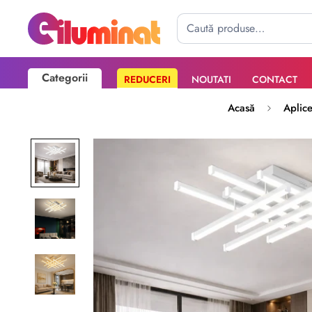
Categorii
REDUCERI
NOUTATI
CONTACT
Poate mai târziu
Activează notificările
Acasă
Aplic