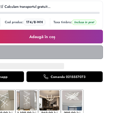
🛒 Calculam transportul gratuit...
Cod produs:
174/8-WH
Taxa timbru:
Inclusa in pret
Adaugă în coș
tsapp
Comanda 0215557073