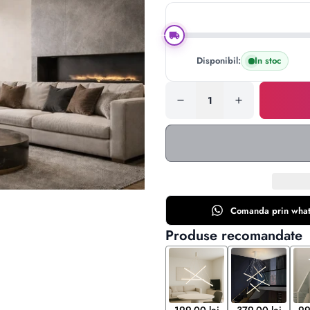
Disponibil:
In stoc
Comanda prin
wha
Produse recomandate