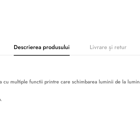
Descrierea produsului
Livrare și retur
 cu multiple functii printre care schimbarea luminii de la lumina
.