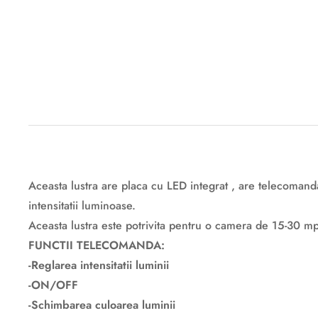
Descriere originală: copiat din eiluminat.ro
Aceasta lustra are placa cu LED integrat , are telecomanda
intensitatii luminoase.
Aceasta lustra este potrivita pentru o camera de 15-30 mp
FUNCTII TELECOMANDA:
-Reglarea intensitatii luminii
-ON/OFF
-Schimbarea culoarea luminii