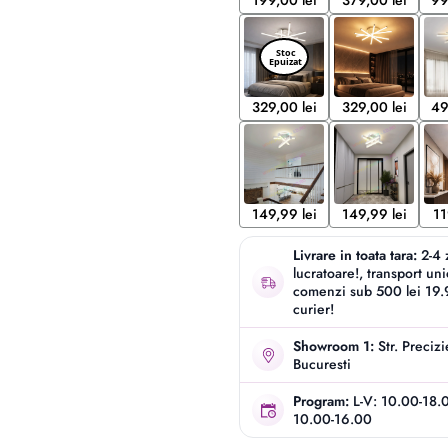
199,00 lei
379,00 lei
99
329,00 lei
329,00 lei
49
149,99 lei
149,99 lei
11
Livrare in toata tara:
2-4 
lucratoare!, transport un
comenzi sub 500 lei 19.9
curier!
Showroom 1:
Str. Preciz
Bucuresti
Program:
L-V: 10.00-18.
10.00-16.00