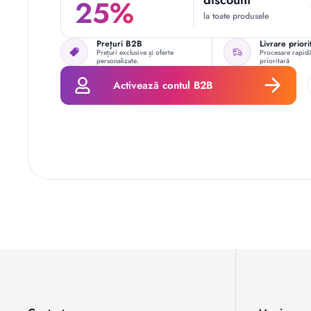
discount
25%
la toate produsele
Prețuri B2B
Livrare priori
Prețuri exclusive și oferte
Procesare rapidă
personalizate.
prioritară
Activează contul B2B