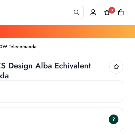
0
800W Telecomanda
ES Design Alba Echivalent
nda
?