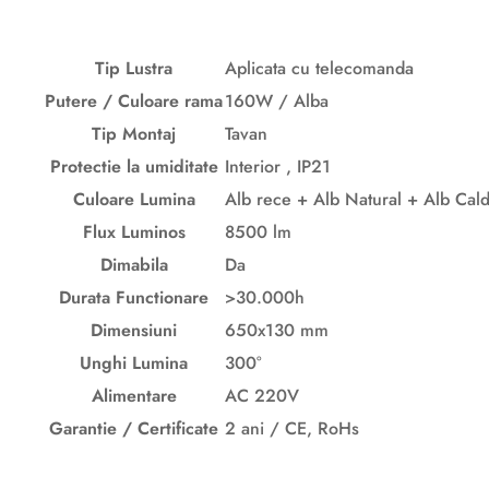
Tip Lustra
Aplicata cu telecomanda
Putere / Culoare rama
160W / Alba
Tip Montaj
Tavan
Protectie la umiditate
Interior , IP21
Culoare Lumina
Alb rece + Alb Natural + Alb Cal
Flux Luminos
8500 lm
Dimabila
Da
Durata Functionare
>30.000h
Dimensiuni
650x130 mm
Unghi Lumina
300°
Alimentare
AC 220V
Garantie / Certificate
2 ani / CE, RoHs