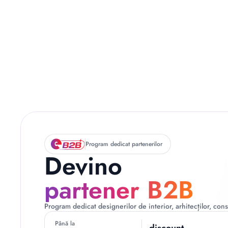
Descriere originală: copiat din eiluminat.ro
Program dedicat partenerilor
Devino
partener B2B
Program dedicat designerilor de interior, arhitecților, const
Până la