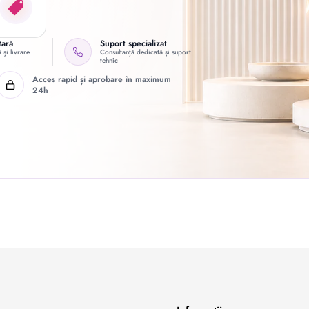
tară
Suport specializat
 și livrare
Consultanță dedicată și suport
tehnic
Acces rapid și aprobare în maximum
24h