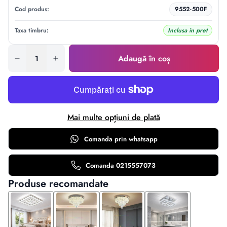
Cod produs:
9552-500F
Taxa timbru:
Inclusa in pret
Adaugă în coș
Mai multe opțiuni de plată
Comanda prin
whatsapp
Comanda 0215557073
Produse recomandate