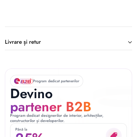
Descriere originală: copiat din eiluminat.ro
Livrare și retur
🚚 Politica de Livrare –
EILUMINAT ELECTRICAL
Program dedicat partenerilor
Devino
SOLUTIONS S.R.L.
partener B2B
Program dedicat designerilor de interior, arhitecților,
constructorilor și developerilor.
Această politică reglementează modul în care produsele
Până la
comandate de pe site-ul nostru sunt livrate către clienți, în