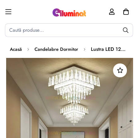
Poate mai târziu
Activează notificările
Lustra LED 120W ELEGANCE SQUARE Maxi Cristal Telecomanda
Acasă
Candelabre Dormitor