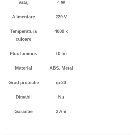
Vataj
4 W
Alimentare
220 V
Temperatura
4000 k
culoare
Flux luminos
10 lm
Material
ABS, Metal
Grad protectie
ip 20
Dimabil
Nu
Garantie
2 Ani
Descriere originală: copiat din eiluminat.ro