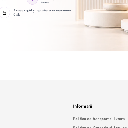
tehnic
Acces rapid și aprobare în maximum
24h
Informatii
Politica de transport si livrare
Politica de Garanție și Service