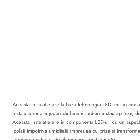
Descriere originală: copiat din eiluminat.ro
Aceasta instalatie are la baza tehnologia LED, cu un con
Instalatia nu are jocuri de lumini, led-urile stau aprinse,
Aceasta instalatie are in componenta LED-uri cu un aspect 
izolati impotriva umiditatii impreuna cu priza si transform
Lungimea cablului de alimentare are 1.5 metri