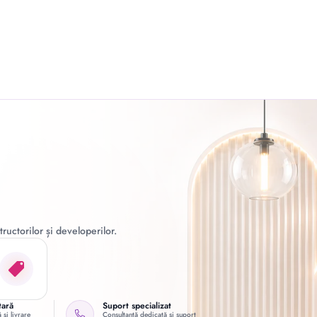
ructorilor și developerilor.
tară
Suport specializat
 și livrare
Consultanță dedicată și suport