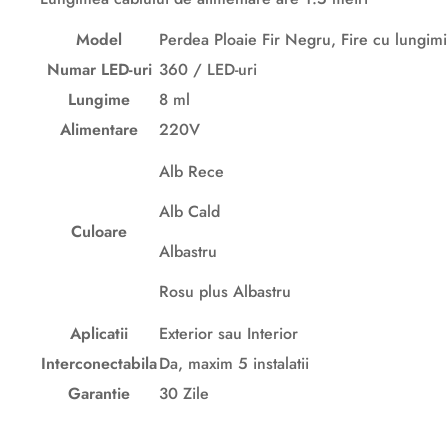
Model
Perdea Ploaie Fir Negru, Fire cu lungim
Numar LED-uri
360 / LED-uri
Lungime
8 ml
Alimentare
220V
Alb Rece
Alb Cald
Culoare
Albastru
Rosu plus Albastru
Aplicatii
Exterior sau Interior
Interconectabila
Da, maxim 5 instalatii
Garantie
30 Zile
Descriere originală: copiat din eiluminat.ro