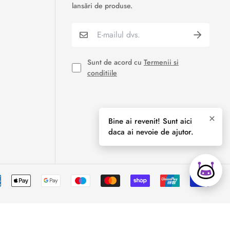
›
Formular retur
lansări de produse.
›
Semnaleaza o problema
›
Verificare status comandă
Sunt de acord cu
Termenii si
conditiile
›
Cerere oferta personalizata
×
Bine ai revenit! Sunt aici
daca ai nevoie de ajutor.