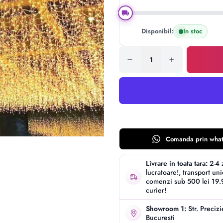
Play
Disponibil:
In stoc
Comanda prin
wha
Livrare in toata tara:
2-4 
lucratoare!, transport un
comenzi sub 500 lei 19.9
curier!
Showroom 1:
Str. Preciz
Bucuresti