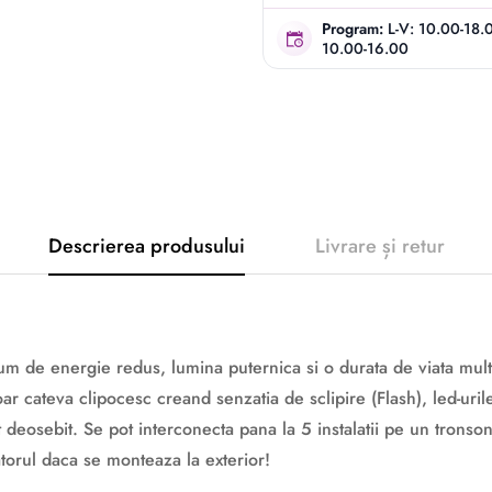
Program:
L-V: 10.00-18.
10.00-16.00
Descrierea produsului
Livrare și retur
sum de energie redus, lumina puternica si o durata de viata mul
 doar cateva clipocesc creand senzatia de sclipire (Flash), led-ur
deosebit. Se pot interconecta pana la 5 instalatii pe un tronson
atorul daca se monteaza la exterior!