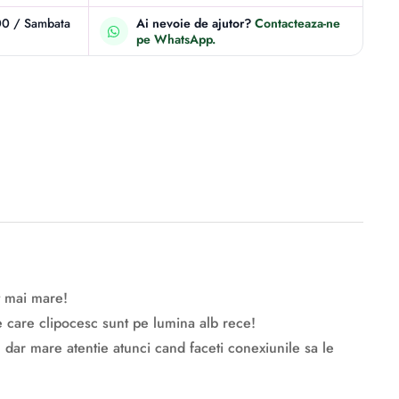
00 / Sambata
Ai nevoie de ajutor?
Contacteaza-ne
pe WhatsApp.
t mai mare!
ile care clipocesc sunt pe lumina alb rece!
 dar mare atentie atunci cand faceti conexiunile sa le