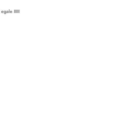
i egale
IIIII