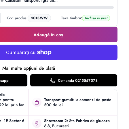
🛒 Calculam transportul gratuit...
-00:09
Mute
Settings
Enter
Cod produs:
9015WW
Taxa timbru:
Inclusa in pret
fullscreen
Adaugă în coș
Mai multe opțiuni de plată
tsapp
Comanda 0215557073
zile
ic pentru
Transport gratuit:
la comenzi de peste
9 lei prin fan
500 de lei
iei 1E Sector 6
Showroom 2:
Str. Fabrica de glucoza
6-8, Bucuresti