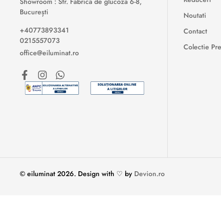
Showroom : Str. Fabrica de glucoza 6-8,
București
Noutati
+40773893341
Contact
0215557073
Colectie P
office@eiluminat.ro
© eiluminat
2026
.
Design with ♡ by
Devion.ro