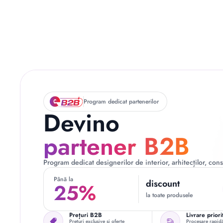
Program dedicat partenerilor
Devino
partener B2B
Program dedicat designerilor de interior, arhitecților, const
Până la
discount
25%
la toate produsele
Prețuri B2B
Livrare priori
Prețuri exclusive și oferte
Procesare rapidă