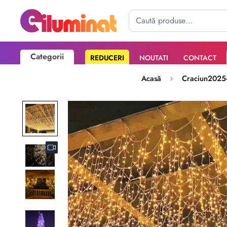
Categorii
REDUCERI
NOUTATI
CONTACT
Poate mai târziu
Activează notificările
Acasă
Craciun2025