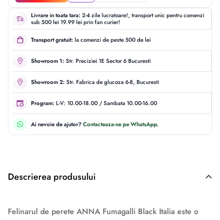
Livrare in toata tara:
2-4 zile lucratoare!, transport unic pentru comenzi
sub 500 lei 19.99 lei prin fan curier!
Transport gratuit:
la comenzi de peste 500 de lei
Showroom 1:
Str. Preciziei 1E Sector 6 Bucuresti
Showroom 2:
Str. Fabrica de glucoza 6-8, Bucuresti
Program:
L-V: 10.00-18.00 / Sambata 10.00-16.00
Ai nevoie de ajutor?
Contacteaza-ne pe WhatsApp.
Descrierea produsului
Descriere originală: copiat din eiluminat.ro
Felinarul de perete ANNA Fumagalli Black Italia este o