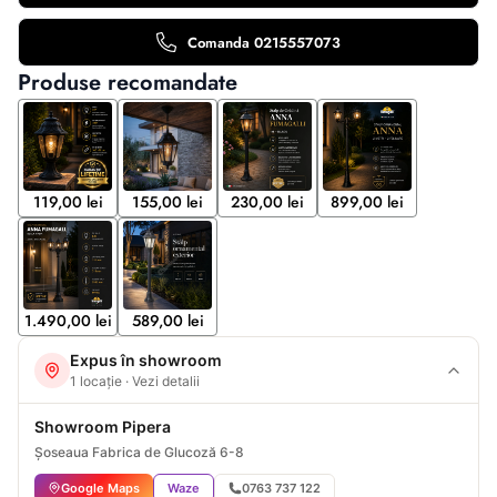
Comanda 0215557073
Produse recomandate
119,00 lei
155,00 lei
230,00 lei
899,00 lei
1.490,00 lei
589,00 lei
Expus în showroom
1 locație · Vezi detalii
Showroom Pipera
Șoseaua Fabrica de Glucoză 6-8
Google Maps
Waze
0763 737 122