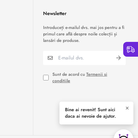
Newsletter
›
Service si garantii
Introduceți e-mailul dvs. mai jos pentru a fi
primul care află despre noile colecții și
›
Formular retur
lansări de produse.
›
Semnaleaza o problema
›
Verificare status comandă
Sunt de acord cu
Termenii si
conditiile
›
Cerere oferta personalizata
×
Bine ai revenit! Sunt aici
daca ai nevoie de ajutor.