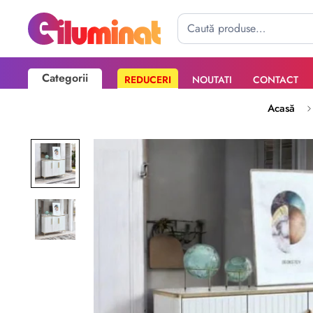
Categorii
REDUCERI
NOUTATI
CONTACT
Poate mai târziu
Activează notificările
Acasă