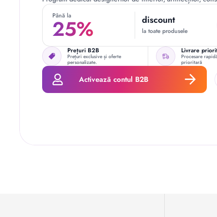
Până la
discount
25%
la toate produsele
Prețuri B2B
Livrare priori
Prețuri exclusive și oferte
Procesare rapidă
personalizate.
prioritară
Activează contul B2B