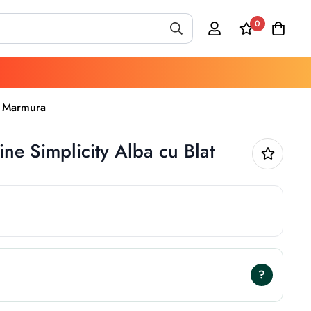
0
n Marmura
ne Simplicity Alba cu Blat
?