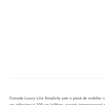
Descriere originală: copiat din eiluminat.ro
Comoda Luxury Line Simplicity este o piesă de mobilier ra
cm adâncime și 100 cm înălțime, aceasta impresionează pri