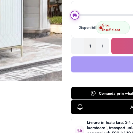
Stoc
Disponibil:
insuficient
Comanda prin
wha
A
Livrare in toata tara:
2-4 
lucratoare!, transport un