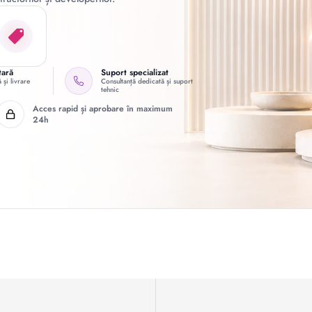
tară
Suport specializat
 și livrare
Consultanță dedicată și suport
tehnic
Acces rapid și aprobare în maximum
24h