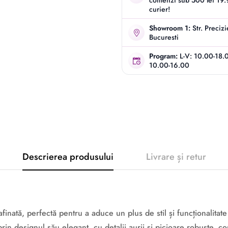
comenzi sub 500 lei 19.9
curier!
Showroom 1:
Str. Preciz
Bucuresti
Program:
L-V: 10.00-18.
10.00-16.00
Descrierea produsului
Livrare și retur
finată, perfectă pentru a aduce un plus de stil și funcționalita
n designul său elegant, cu detalii aurii și picioare robuste, c