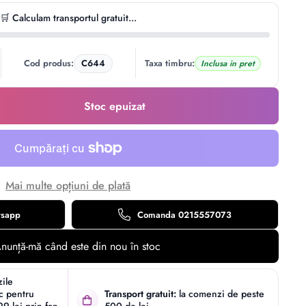
🛒 Calculam transportul gratuit...
Cod produs:
C644
Taxa timbru:
Inclusa in pret
Stoc epuizat
Mai multe opțiuni de plată
tsapp
Comanda 0215557073
nunță-mă când este din nou în stoc
zile
ic pentru
Transport gratuit:
la comenzi de peste