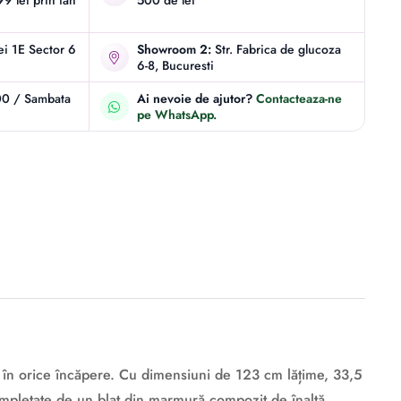
9 lei prin fan
500 de lei
iei 1E Sector 6
Showroom 2:
Str. Fabrica de glucoza
6-8, Bucuresti
00 / Sambata
Ai nevoie de ajutor?
Contacteaza-ne
pe WhatsApp.
te în orice încăpere. Cu dimensiuni de 123 cm lățime, 33,5
ompletate de un blat din marmură compozit de înaltă