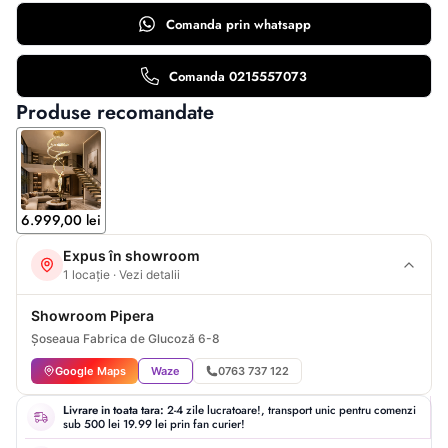
Comanda prin
whatsapp
Comanda 0215557073
Produse recomandate
6.999,00 lei
Expus în showroom
1 locație · Vezi detalii
Showroom Pipera
Șoseaua Fabrica de Glucoză 6-8
Google Maps
Waze
0763 737 122
Livrare in toata tara:
2-4 zile lucratoare!, transport unic pentru comenzi
sub 500 lei 19.99 lei prin fan curier!