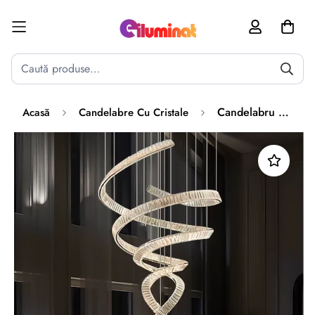
Poate mai târziu
Activează notificările
Candelabru LED LUXURY Crystal Miravon Argintiu 150x350CM XXL
Acasă
Candelabre Cu Cristale