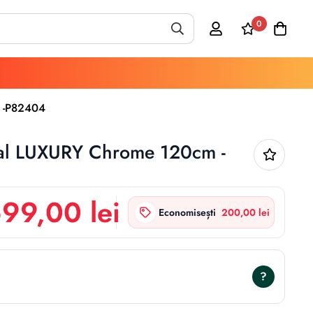
0
 -P82404
tal LUXURY Chrome 120cm -
699,00 lei
Economisești
200,00 lei
?