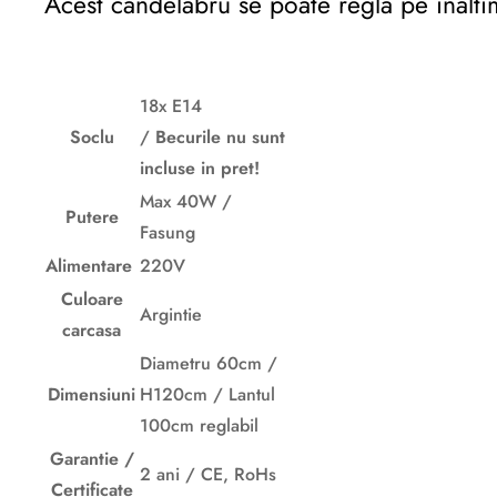
Acest candelabru se poate regla pe inal
18x E14
Soclu
/
Becurile nu sunt
incluse in pret!
Max 40W /
Putere
Fasung
Alimentare
220V
Culoare
Argintie
carcasa
Diametru 60cm /
Dimensiuni
H120cm / Lantul
100cm reglabil
Garantie /
2 ani / CE, RoHs
Certificate