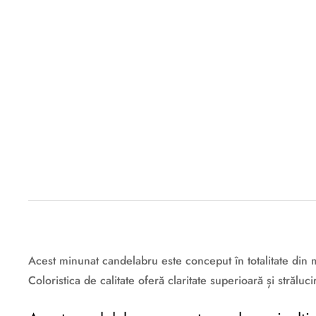
Descriere originală: copiat din eiluminat.ro
Acest minunat candelabru este conceput în totalitate din m
Coloristica de calitate oferă claritate superioară și strălu