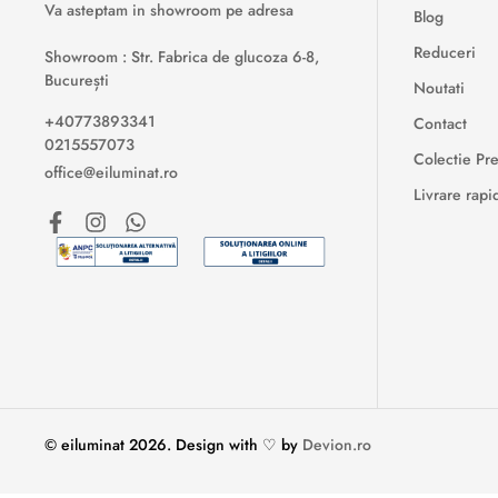
Va asteptam in showroom pe adresa
Blog
Reduceri
Showroom : Str. Fabrica de glucoza 6-8,
București
Noutati
+40773893341
Contact
0215557073
Colectie P
office@eiluminat.ro
Livrare rapi
© eiluminat
2026
.
Design with ♡ by
Devion.ro