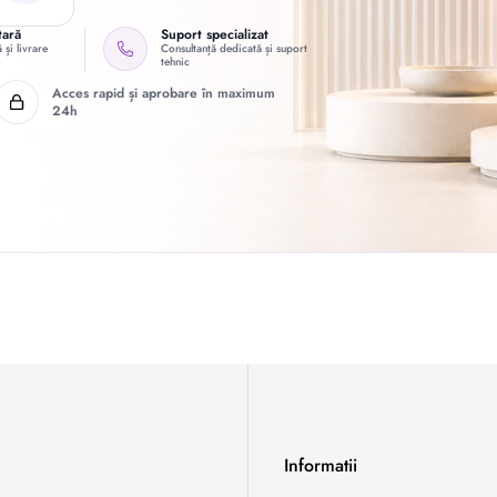
tară
Suport specializat
 și livrare
Consultanță dedicată și suport
tehnic
Acces rapid și aprobare în maximum
24h
Informatii