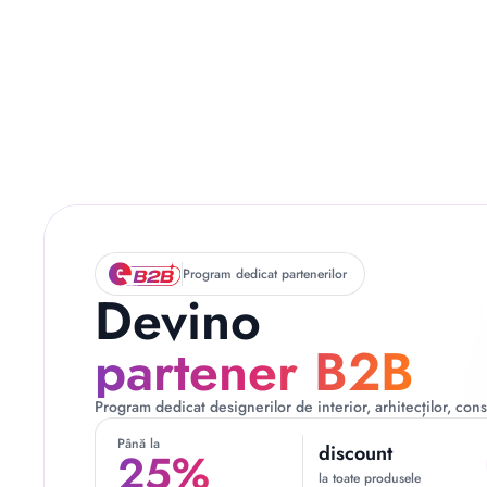
Descriere originală: copiat din eiluminat.ro
Program dedicat partenerilor
Devino
partener B2B
Program dedicat designerilor de interior, arhitecților, const
Până la
discount
25%
la toate produsele