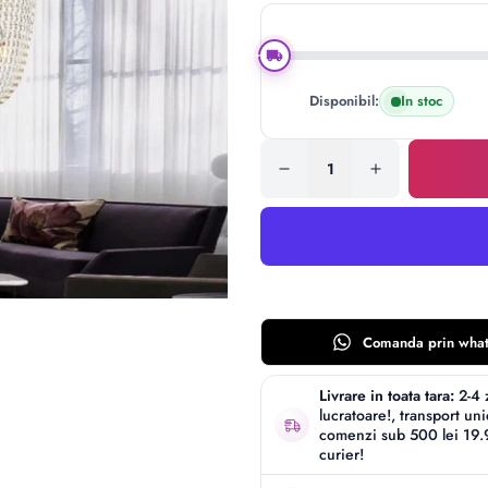
Disponibil:
In stoc
Comanda prin
wha
Livrare in toata tara:
2-4 
lucratoare!, transport un
comenzi sub 500 lei 19.9
curier!