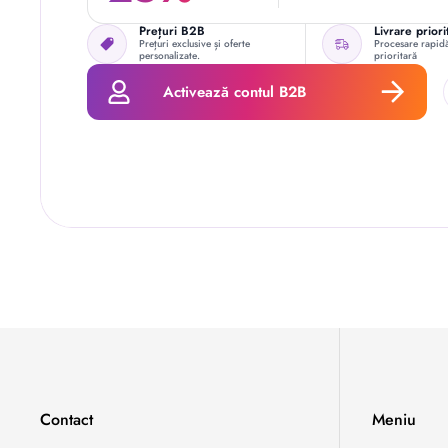
Prețuri B2B
Livrare priori
Prețuri exclusive și oferte
Procesare rapidă
personalizate.
prioritară
Activează contul B2B
Contact
Meniu