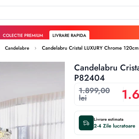
COLECTIE PREMIUM
LIVRARE RAPIDA
Candelabru Cristal LUXURY Chrome 120cm
Candelabre
Candelabru Cris
P82404
1.899,00
1.
lei
Livrare estimata
2-4 Zile