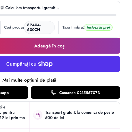
🛒 Calculam transportul gratuit...
82404-
Cod produs:
Taxa timbru:
Inclusa in pret
600CH
Adaugă în coș
Mai multe opțiuni de plată
tsapp
Comanda 0215557073
zile
ic pentru
Transport gratuit:
la comenzi de peste
9 lei prin fan
500 de lei