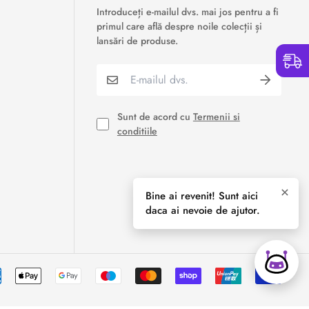
›
Service si garantii
Introduceți e-mailul dvs. mai jos pentru a fi
primul care află despre noile colecții și
›
Formular retur
lansări de produse.
›
Semnaleaza o problema
›
Verificare status comandă
Sunt de acord cu
Termenii si
conditiile
›
Cerere oferta personalizata
×
Bine ai revenit! Sunt aici
daca ai nevoie de ajutor.