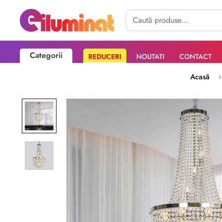
Categorii
REDUCERI
NOUTATI
CONTACT
Poate mai târziu
Activează notificările
Acasă