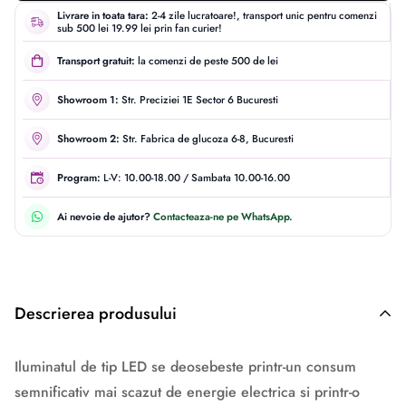
Livrare in toata tara:
2-4 zile lucratoare!, transport unic pentru comenzi
sub 500 lei 19.99 lei prin fan curier!
Transport gratuit:
la comenzi de peste 500 de lei
Showroom 1:
Str. Preciziei 1E Sector 6 Bucuresti
Showroom 2:
Str. Fabrica de glucoza 6-8, Bucuresti
Program:
L-V: 10.00-18.00 / Sambata 10.00-16.00
Ai nevoie de ajutor?
Contacteaza-ne pe WhatsApp.
Descrierea produsului
Descriere originală: copiat din eiluminat.ro
Iluminatul de tip LED se deosebeste printr-un consum
semnificativ mai scazut de energie electrica si printr-o