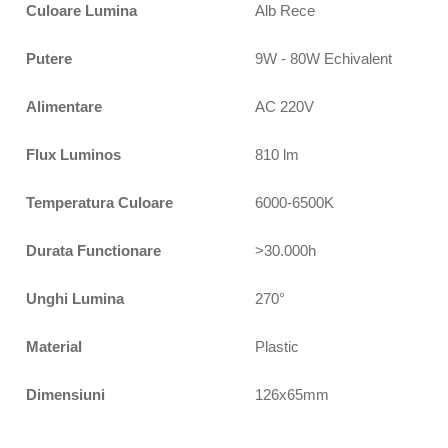
Culoare Lumina
Alb Rece
Putere
9W - 80W Echivalent
Alimentare
AC 220V
Flux Luminos
810 lm
Temperatura Culoare
6000-6500K
Durata Functionare
>30.000h
Unghi Lumina
270°
Material
Plastic
Dimensiuni
126x65mm
Descriere originală: copiat din eiluminat.ro