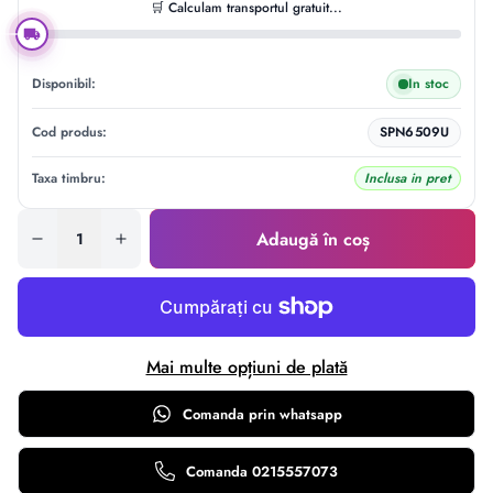
🛒 Calculam transportul gratuit...
Disponibil:
In stoc
Cod produs:
SPN6509U
Taxa timbru:
Inclusa in pret
Adaugă în coș
Mai multe opțiuni de plată
Comanda prin
whatsapp
Comanda 0215557073