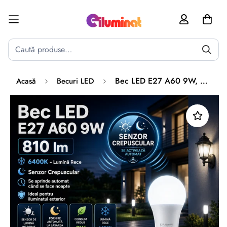
Poate mai târziu
Activează notificările
Bec LED E27 A60 9W, 810lm, 6400K, Senzor Crepuscular
Acasă
Becuri LED