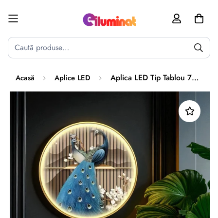
Poate mai târziu
Activează notificările
Aplica LED Tip Tablou 70cm Peacock
Acasă
Aplice LED