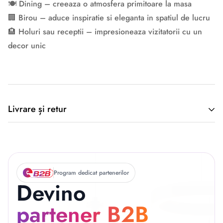
🍽️ Dining – creeaza o atmosfera primitoare la masa
🏢 Birou – aduce inspiratie si eleganta in spatiul de lucru
🏨 Holuri sau receptii – impresioneaza vizitatorii cu un
decor unic
Descriere originală: copiat din eiluminat.ro
Livrare și retur
🚚 Politica de Livrare –
EILUMINAT ELECTRICAL
Program dedicat partenerilor
Devino
SOLUTIONS S.R.L.
partener B2B