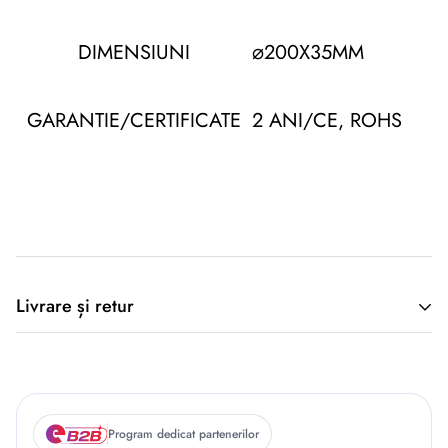
DIMENSIUNI
⌀200X35MM
GARANTIE/CERTIFICATE
2 ANI/CE, ROHS
Descriere originală: copiat din eiluminat.ro
Livrare și retur
🚚 Politica de Livrare –
Program dedicat partenerilor