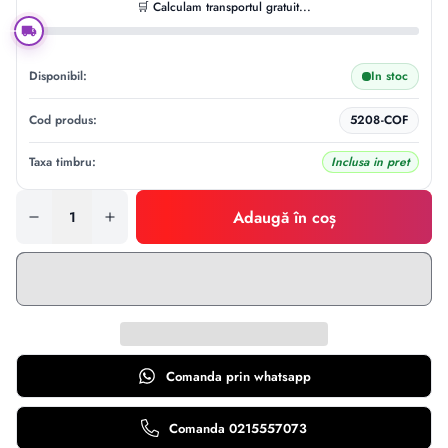
🛒 Calculam transportul gratuit...
Disponibil:
In stoc
Cod produs:
5208-COF
Taxa timbru:
Inclusa in pret
Adaugă în coș
Comanda prin
whatsapp
Comanda 0215557073