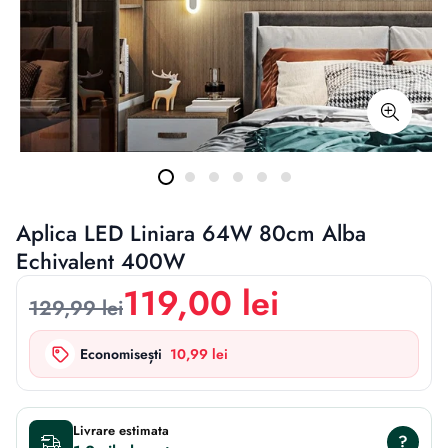
Aplica LED Liniara 64W 80cm Alba
Echivalent 400W
119,00 lei
129,99 lei
Economisești
10,99 lei
Livrare estimata
?