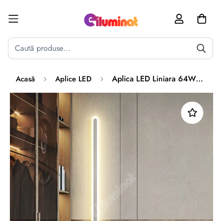
Poate mai târziu
Activează notificările
Aplica LED Liniara 64W 80cm Alba Echivalent 400W
Acasă
Aplice LED