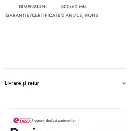
DIMENSIUNI
800x60 MM
GARANTIE/CERTIFICATE
2 ANI/CE, ROHS
Descriere originală: copiat din eiluminat.ro
Livrare și retur
🚚 Politica de Livrare –
EILUMINAT ELECTRICAL
Program dedicat partenerilor