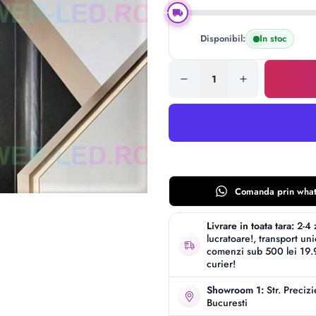
Disponibil:
In stoc
Comanda prin
wha
Livrare in toata tara:
2-4 
lucratoare!, transport un
comenzi sub 500 lei 19.9
curier!
Showroom 1:
Str. Preciz
Bucuresti