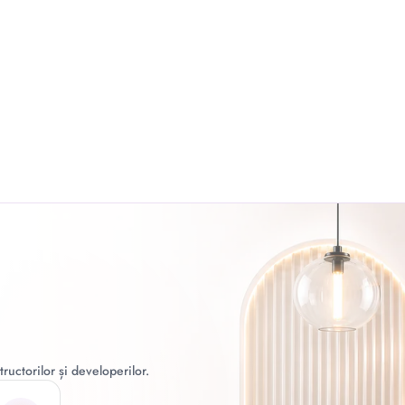
ructorilor și developerilor.