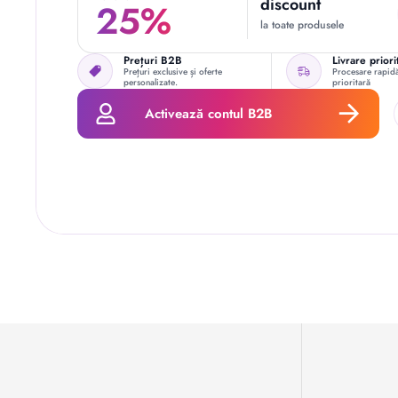
discount
25%
la toate produsele
Prețuri B2B
Livrare priori
Prețuri exclusive și oferte
Procesare rapidă
personalizate.
prioritară
Activează contul B2B