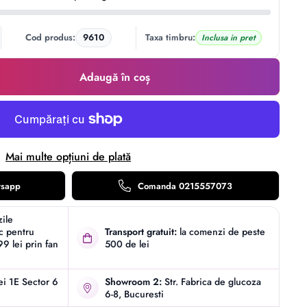
Cod produs:
9610
Taxa timbru:
Inclusa in pret
Adaugă în coș
Mai multe opțiuni de plată
tsapp
Comanda 0215557073
zile
ic pentru
Transport gratuit:
la comenzi de peste
9 lei prin fan
500 de lei
iei 1E Sector 6
Showroom 2:
Str. Fabrica de glucoza
6-8, Bucuresti