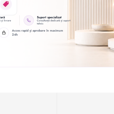
tară
Suport specializat
 și livrare
Consultanță dedicată și suport
tehnic
Acces rapid și aprobare în maximum
24h