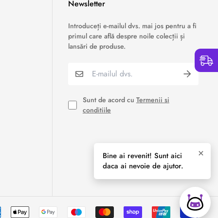
Newsletter
›
Service si garantii
Introduceți e-mailul dvs. mai jos pentru a fi
primul care află despre noile colecții și
›
Formular retur
lansări de produse.
›
Semnaleaza o problema
›
Verificare status comandă
Sunt de acord cu
Termenii si
conditiile
›
Cerere oferta personalizata
×
Bine ai revenit! Sunt aici
daca ai nevoie de ajutor.