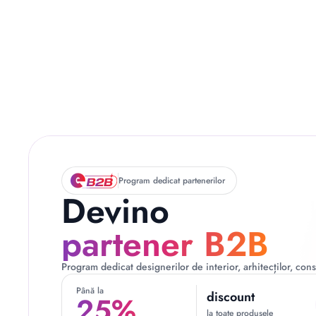
Descriere originală: copiat din eiluminat.ro
Program dedicat partenerilor
Devino
partener B2B
Program dedicat designerilor de interior, arhitecților, const
Până la
discount
25%
la toate produsele