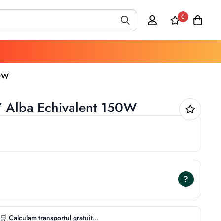
0
50W
 Alba Echivalent 150W
?
🛒 Calculam transportul gratuit...