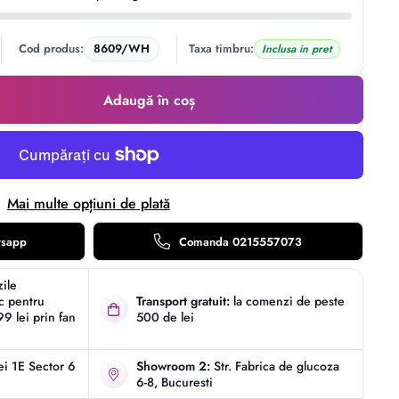
Cod produs:
8609/WH
Taxa timbru:
Inclusa in pret
Adaugă în coș
Mai multe opțiuni de plată
tsapp
Comanda 0215557073
zile
ic pentru
Transport gratuit:
la comenzi de peste
9 lei prin fan
500 de lei
iei 1E Sector 6
Showroom 2:
Str. Fabrica de glucoza
6-8, Bucuresti