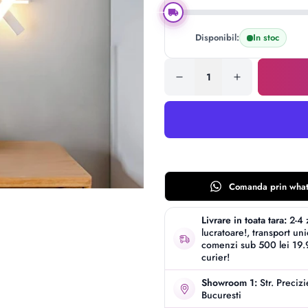
Disponibil:
In stoc
Comanda prin
wha
Livrare in toata tara:
2-4 
lucratoare!, transport un
comenzi sub 500 lei 19.9
curier!
Showroom 1:
Str. Preciz
Bucuresti