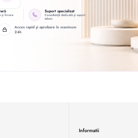
tară
Suport specializat
 și livrare
Consultanță dedicată și suport
tehnic
Acces rapid și aprobare în maximum
24h
Informatii