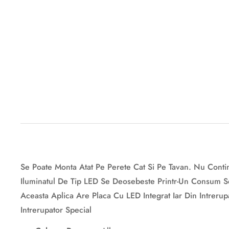
Descriere originală: copiat din eiluminat.ro
Se Poate Monta Atat Pe Perete Cat Si Pe Tavan. Nu Cont
Iluminatul De Tip LED Se Deosebeste Printr-Un Consum Sem
Aceasta Aplica Are Placa Cu LED Integrat Iar Din Intrer
Intrerupator Special