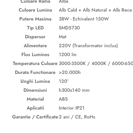
Culoare Rama
Alba
Culoare Lumina
Alb Cald + Alb Natural + Alb Rece
Putere Maxima
38W - Echivalent 150W
Tip LED
SMD5730
Dispersor
Mat
Alimentare
220V (Transformator inclus)
Flux Luminos
1200 lm
Temperatura Culoare
3000-3500K / 4000K / 6000-65
Durata Functionare
>20.000h
Unghi Lumina
120°
Dimensiuni
h300x140 mm
Material
ABS
Aplicatii
Interior IP21
Garantie / Certificate
2 ani
/ CE, RoHs