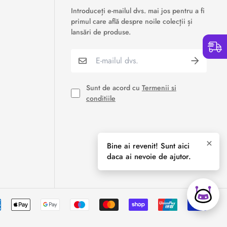
›
Service si garantii
Introduceți e-mailul dvs. mai jos pentru a fi
primul care află despre noile colecții și
›
Formular retur
lansări de produse.
›
Semnaleaza o problema
›
Verificare status comandă
Sunt de acord cu
Termenii si
conditiile
›
Cerere oferta personalizata
×
Bine ai revenit! Sunt aici
daca ai nevoie de ajutor.