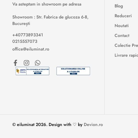
Va asteptam in showroom pe adresa
Blog
Reduceri
Showroom : Str. Fabrica de glucoza 6-8,
București
Noutati
+40773893341
Contact
0215557073
Colectie P
office@eiluminat.ro
Livrare rapi
© eiluminat
2026
.
Design with ♡ by
Devion.ro