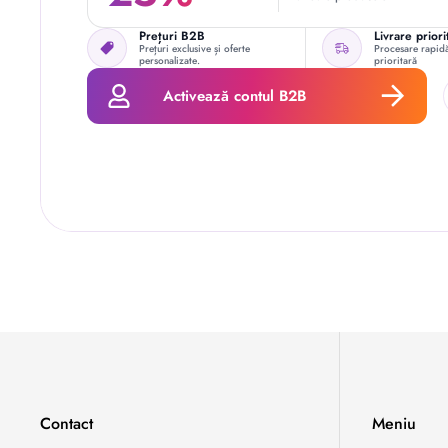
Prețuri B2B
Livrare priori
Prețuri exclusive și oferte
Procesare rapidă
personalizate.
prioritară
Activează contul B2B
Contact
Meniu